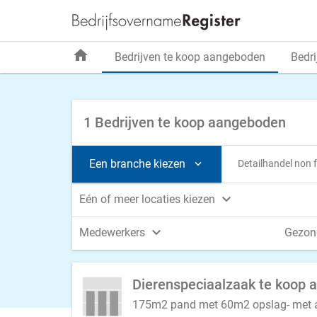
home
Bedrijven te koop aangeboden
Bedri
1 Bedrijven te koop aangeboden
Een branche kiezen
Detailhandel non


Eén of meer locaties kiezen

Medewerkers
Gezon
175m2 pand met 60m2 opslag- met aa