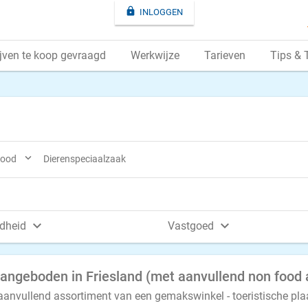

INLOGGEN
jven te koop gevraagd
Werkwijze
Tarieven
Tips & 

 food
Dierenspeciaalzaak


dheid
Vastgoed
nvullend assortiment van een gemakswinkel - toeristische pla