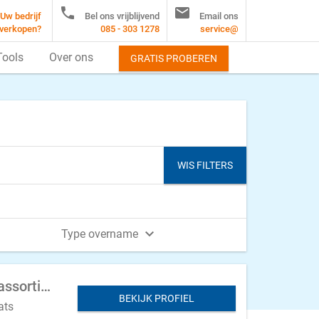


Uw bedrijf
Bel ons vrijblijvend
Email ons
verkopen?
085 - 303 1278
service@
Tools
Over ons
GRATIS PROBEREN
WIS FILTERS

Type overname
Dierenspeciaalzaak te koop aangeboden in Friesland (met aanvullend non food assortiment)
BEKIJK PROFIEL
ats