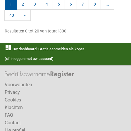
1
2
3
4
5
6
7
8
...
40
»
Resultaten 0 tot 20 van totaal 800
dashboard
Uw dashboard: Gratis aanmelden als koper
(of inloggen met uw account)
Voorwaarden
Privacy
Cookies
Klachten
FAQ
Contact
Uw profiel