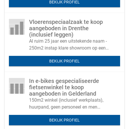
BEKIJK PROFIEL
Vloerenspeciaalzaak te koop
aangeboden in Drenthe
(inclusief leggen)
Al ruim 25 jaar een uitstekende naam -
250m2 instap klare showroom op een
zicht locatie met 150m2 opslag- bedient
BEKIJK PROFIEL
klanten in een straal van 25 km
In e-bikes gespecialiseerde
fietsenwinkel te koop
aangeboden in Gelderland
150m2 winkel (inclusief werkplaats),
huurpand, geen personeel en men
verkoopt A merken.
BEKIJK PROFIEL