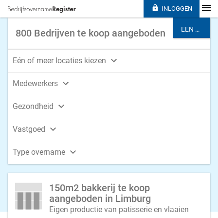

INLOGGEN
EEN BRANCHE KIEZEN
800 Bedrijven te koop aangeboden

Eén of meer locaties kiezen

Medewerkers

Gezondheid

Vastgoed

Type overname
150m2 bakkerij te koop
aangeboden in Limburg
Eigen productie van patisserie en vlaaien