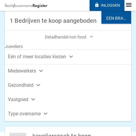

INLOGGEN
EEN BRANCHE KIEZEN
1 Bedrijven te koop aangeboden

Detailhandel non food
Juweliers

Eén of meer locaties kiezen

Medewerkers

Gezondheid

Vastgoed

Type overname