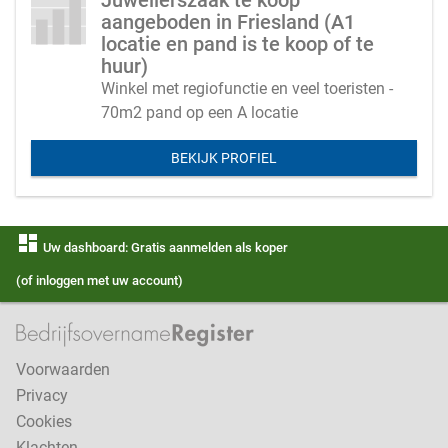
Juwelierszaak te koop
aangeboden in Friesland (A1
locatie en pand is te koop of te
huur)
Winkel met regiofunctie en veel toeristen -
70m2 pand op een A locatie
BEKIJK PROFIEL
dashboard
Uw dashboard: Gratis aanmelden als koper
(of inloggen met uw account)
Voorwaarden
Privacy
Cookies
Klachten