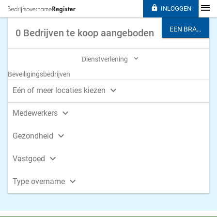

INLOGGEN
EEN BRANCHE KIEZEN
0 Bedrijven te koop aangeboden

Dienstverlening
Beveiligingsbedrijven

Eén of meer locaties kiezen

Medewerkers

Gezondheid

Vastgoed

Type overname