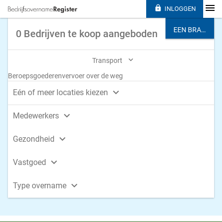

INLOGGEN
EEN BRANCHE KIEZEN
0 Bedrijven te koop aangeboden

Transport
Beroepsgoederenvervoer over de weg

Eén of meer locaties kiezen

Medewerkers

Gezondheid

Vastgoed

Type overname