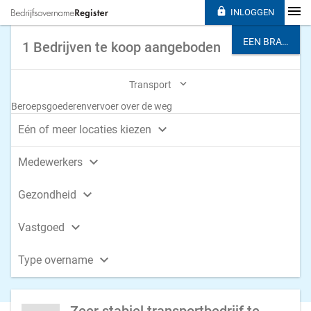

INLOGGEN
EEN BRANCHE KIEZEN
1 Bedrijven te koop aangeboden

Transport
Beroepsgoederenvervoer over de weg

Eén of meer locaties kiezen

Medewerkers

Gezondheid

Vastgoed

Type overname