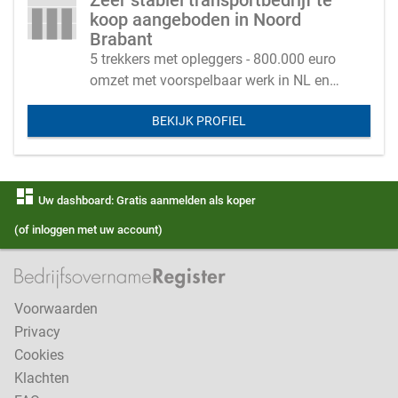
Zeer stabiel transportbedrijf te
koop aangeboden in Noord
Brabant
5 trekkers met opleggers - 800.000 euro
omzet met voorspelbaar werk in NL en
Duitsland
BEKIJK PROFIEL
dashboard
Uw dashboard: Gratis aanmelden als koper
(of inloggen met uw account)
Voorwaarden
Privacy
Cookies
Klachten