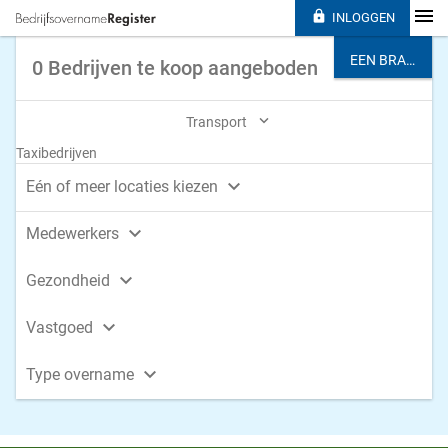

INLOGGEN
EEN BRANCHE KIEZEN
0 Bedrijven te koop aangeboden

Transport
Taxibedrijven

Eén of meer locaties kiezen

Medewerkers

Gezondheid

Vastgoed

Type overname