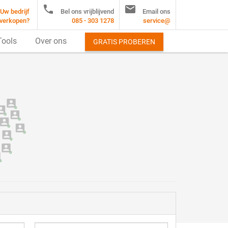


Uw bedrijf
Bel ons vrijblijvend
Email ons
verkopen?
085 - 303 1278
service@
Tools
Over ons
GRATIS PROBEREN