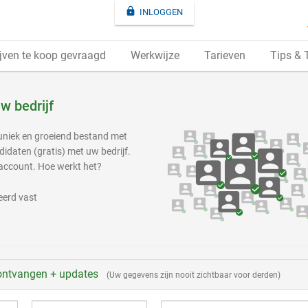

INLOGGEN
jven te koop gevraagd
Werkwijze
Tarieven
Tips & 
w bedrijf
 uniek en groeiend bestand met
daten (gratis) met uw bedrijf.
 account. Hoe werkt het?
eerd vast
ntvangen + updates
(Uw gegevens zijn nooit zichtbaar voor derden)