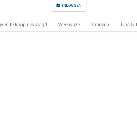

INLOGGEN
jven te koop gevraagd
Werkwijze
Tarieven
Tips & 