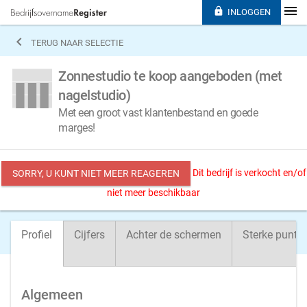

INLOGGEN

TERUG NAAR SELECTIE
Zonnestudio te koop aangeboden (met
nagelstudio)
Met een groot vast klantenbestand en goede
marges!
Dit bedrijf is verkocht en/of
SORRY, U KUNT NIET MEER REAGEREN
niet meer beschikbaar
Profiel
Cijfers
Achter de schermen
Sterke punte
Algemeen