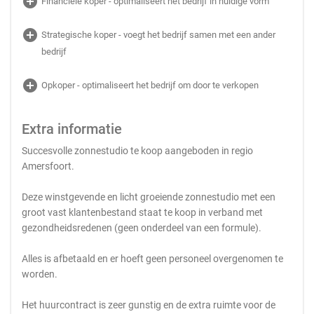
add_circle
Financiële koper - optimaliseert het bedrijf in huidige vorm
add_circle
Strategische koper - voegt het bedrijf samen met een ander
bedrijf
add_circle
Opkoper - optimaliseert het bedrijf om door te verkopen
Extra informatie
Succesvolle zonnestudio te koop aangeboden in regio
Amersfoort.
Deze winstgevende en licht groeiende zonnestudio met een
groot vast klantenbestand staat te koop in verband met
gezondheidsredenen (geen onderdeel van een formule).
Alles is afbetaald en er hoeft geen personeel overgenomen te
worden.
Het huurcontract is zeer gunstig en de extra ruimte voor de