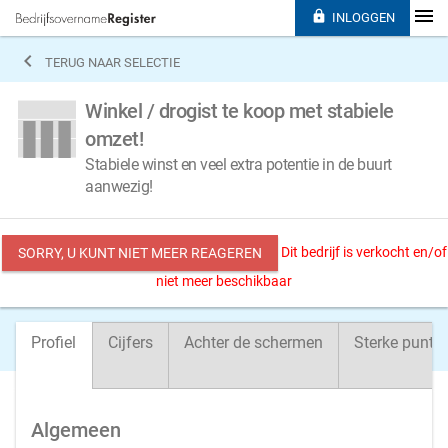

INLOGGEN

TERUG NAAR SELECTIE
Winkel / drogist te koop met stabiele
omzet!
Stabiele winst en veel extra potentie in de buurt
aanwezig!
Dit bedrijf is verkocht en/of
SORRY, U KUNT NIET MEER REAGEREN
niet meer beschikbaar
Profiel
Cijfers
Achter de schermen
Sterke punte
Algemeen