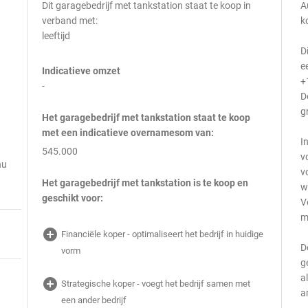
Dit garagebedrijf met tankstation staat te koop in
A
verband met:
k
leeftijd
D
e
Indicatieve omzet
+
-
D
g
Het garagebedrijf met tankstation staat te koop
met een indicatieve overnamesom van:
I
545.000
v
nu
v
Het garagebedrijf met tankstation is te koop en
w
geschikt voor:
V
m
add_circle
Financiële koper - optimaliseert het bedrijf in huidige
D
vorm
g
a
add_circle
Strategische koper - voegt het bedrijf samen met
a
een ander bedrijf