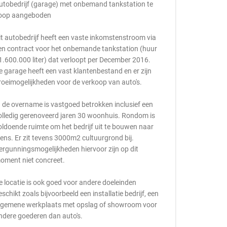
utobedrijf (garage) met onbemand tankstation te
oop aangeboden
it autobedrijf heeft een vaste inkomstenstroom via
en contract voor het onbemande tankstation (huur
1.600.000 liter) dat verloopt per December 2016.
e garage heeft een vast klantenbestand en er zijn
roeimogelijkheden voor de verkoop van auto's.
n de overname is vastgoed betrokken inclusief een
olledig gerenoveerd jaren 30 woonhuis. Rondom is
oldoende ruimte om het bedrijf uit te bouwen naar
ens. Er zit tevens 3000m2 cultuurgrond bij.
ergunningsmogelijkheden hiervoor zijn op dit
oment niet concreet.
e locatie is ook goed voor andere doeleinden
eschikt zoals bijvoorbeeld een installatie bedrijf, een
lgemene werkplaats met opslag of showroom voor
ndere goederen dan auto's.