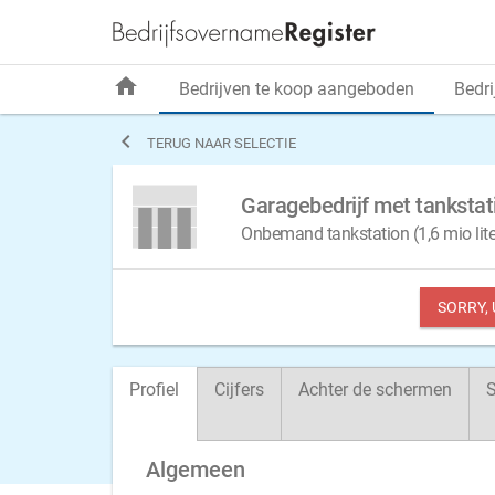
home
Bedrijven te koop aangeboden
Bedri

TERUG NAAR SELECTIE
Garagebedrijf met tanksta
Onbemand tankstation (1,6 mio li
SORRY,
Profiel
Cijfers
Achter de schermen
S
Algemeen