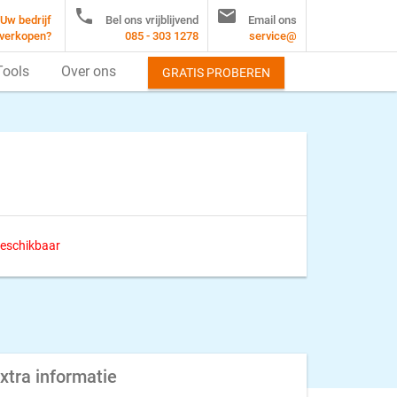


Uw bedrijf
Bel ons vrijblijvend
Email ons
verkopen?
085 - 303 1278
service@
Tools
Over ons
GRATIS PROBEREN
 beschikbaar
xtra informatie