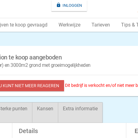

INLOGGEN
jven te koop gevraagd
Werkwijze
Tarieven
Tips & 
tion te koop aangeboden
ter) en 3000m2 grond met groeimogelijkheden
Dit bedrijf is verkocht en/of niet meer
 U KUNT NIET MEER REAGEREN
terke punten
Kansen
Extra informatie
Details
E