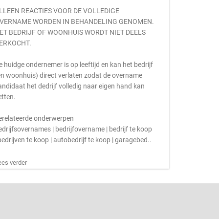
LLEEN REACTIES VOOR DE VOLLEDIGE
VERNAME WORDEN IN BEHANDELING GENOMEN.
ET BEDRIJF OF WOONHUIS WORDT NIET DEELS
ERKOCHT.
e huidge ondernemer is op leeftijd en kan het bedrijf
en woonhuis) direct verlaten zodat de overname
andidaat het dedrijf volledig naar eigen hand kan
etten.
erelateerde onderwerpen
edrijfsovernames | bedrijfovername | bedrijf te koop
 bedrijven te koop | autobedrijf te koop | garagebed..
ees verder