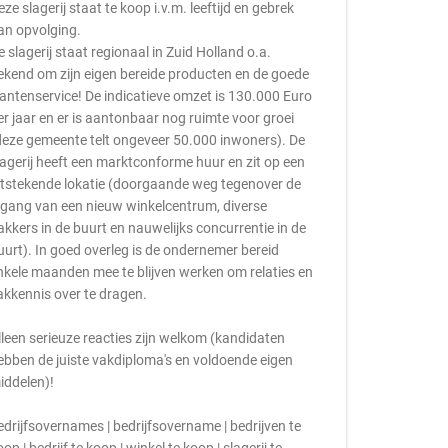
eze slagerij staat te koop i.v.m. leeftijd en gebrek
an opvolging.
e slagerij staat regionaal in Zuid Holland o.a.
ekend om zijn eigen bereide producten en de goede
lantenservice! De indicatieve omzet is 130.000 Euro
er jaar en er is aantonbaar nog ruimte voor groei
deze gemeente telt ongeveer 50.000 inwoners). De
lagerij heeft een marktconforme huur en zit op een
itstekende lokatie (doorgaande weg tegenover de
ngang van een nieuw winkelcentrum, diverse
akkers in de buurt en nauwelijks concurrentie in de
uurt). In goed overleg is de ondernemer bereid
nkele maanden mee te blijven werken om relaties en
akkennis over te dragen.
lleen serieuze reacties zijn welkom (kandidaten
ebben de juiste vakdiploma's en voldoende eigen
iddelen)!
edrijfsovernames | bedrijfsovername | bedrijven te