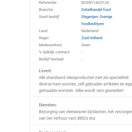
Referentie:
BOSN11AQ512A
Branche:
Detailhandel food
Soort bedrijf:
Slagerijen
,
Overige
foodbedrijven
Land:
Nederland
Regio:
Zuid Holland
Medewerkers:
Geen
% tijdelijk contract:
-
Bedrijf bestaat:
-
Levert:
Alle standaard vleesproducten met als specialiteit
diverse ham soorten, zelf gebraden artikelen en eig
gemaakte worsten. Alles wordt vers gesneden!
Diensten:
Bezorging van vleeswaren bij klanten, het verzorge
van (en verhuur van) BBQ's enz