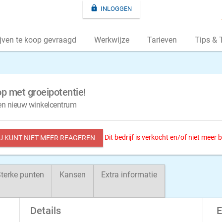

INLOGGEN
jven te koop gevraagd
Werkwijze
Tarieven
Tips & 
op met groeipotentie!
een nieuw winkelcentrum
Dit bedrijf is verkocht en/of niet meer
 U KUNT NIET MEER REAGEREN
terke punten
Kansen
Extra informatie
Details
E