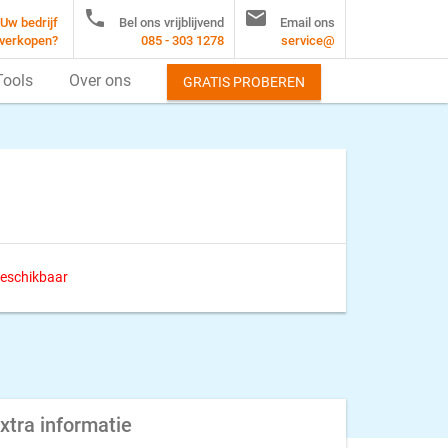


Uw bedrijf
Bel ons vrijblijvend
Email ons
verkopen?
085 - 303 1278
service@
Tools
Over ons
GRATIS PROBEREN
 beschikbaar
xtra informatie