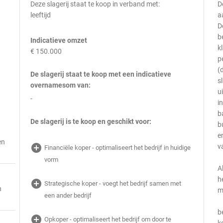
Deze slagerij staat te koop in verband met:
D
leeftijd
a
D
b
Indicatieve omzet
k
€ 150.000
p
(
De slagerij staat te koop met een indicatieve
s
overnamesom van:
u
-
i
b
De slagerij is te koop en geschikt voor:
b
e
en
add_circle
v
Financiële koper - optimaliseert het bedrijf in huidige
vorm
A
h
add_circle
Strategische koper - voegt het bedrijf samen met
n
m
een ander bedrijf
b
add_circle
Opkoper - optimaliseert het bedrijf om door te