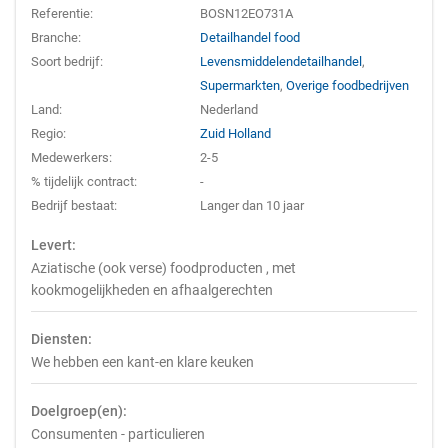
Referentie:
BOSN12EO731A
Branche:
Detailhandel food
Soort bedrijf:
Levensmiddelendetailhandel
,
Supermarkten
,
Overige foodbedrijven
Land:
Nederland
Regio:
Zuid Holland
Medewerkers:
2-5
% tijdelijk contract:
-
Bedrijf bestaat:
Langer dan 10 jaar
Levert:
Aziatische (ook verse) foodproducten , met
kookmogelijkheden en afhaalgerechten
Diensten:
We hebben een kant-en klare keuken
Doelgroep(en):
Consumenten - particulieren