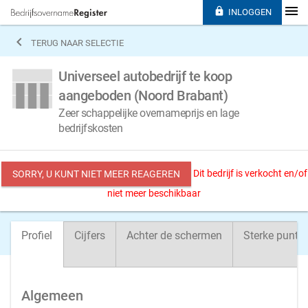

INLOGGEN

TERUG NAAR SELECTIE
Universeel autobedrijf te koop
aangeboden (Noord Brabant)
Zeer schappelijke overnameprijs en lage
bedrijfskosten
Dit bedrijf is verkocht en/of
SORRY, U KUNT NIET MEER REAGEREN
niet meer beschikbaar
Profiel
Cijfers
Achter de schermen
Sterke punte
Algemeen