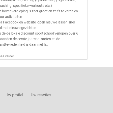
ersoonlijke begeleiding (fysioherstel, yoga, dietist,
oaching, specifieke workouts etc.)
e bovenverdieping is zeer groot en zelfs te verdelen
oor activiteiten
ia Facebook en website lopen nieuwe lessen snel
ol met nieuwe gezichten
ij de de lokale discount sportschool verlopen over 6
aanden de eerste jaarcontracten en de
lanttevredenheid is daar niet h..
ees verder
Uw profiel
Uw reacties