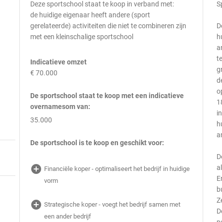
Deze sportschool staat te koop in verband met:
S
de huidige eigenaar heeft andere (sport
gerelateerde) activiteiten die niet te combineren zijn
D
met een kleinschalige sportschool
h
a
t
Indicatieve omzet
g
€ 70.000
d
o
De sportschool staat te koop met een indicatieve
1
overnamesom van:
i
35.000
h
a
De sportschool is te koop en geschikt voor:
D
add_circle
a
Financiële koper - optimaliseert het bedrijf in huidige
E
vorm
b
Z
add_circle
Strategische koper - voegt het bedrijf samen met
D
een ander bedrijf