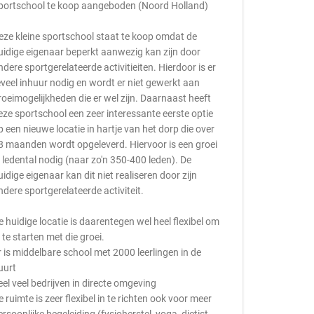
portschool te koop aangeboden (Noord Holland)
eze kleine sportschool staat te koop omdat de
uidige eigenaar beperkt aanwezig kan zijn door
ndere sportgerelateerde activitieiten. Hierdoor is er
eveel inhuur nodig en wordt er niet gewerkt aan
roeimogelijkheden die er wel zijn. Daarnaast heeft
eze sportschool een zeer interessante eerste optie
p een nieuwe locatie in hartje van het dorp die over
8 maanden wordt opgeleverd. Hiervoor is een groei
n ledental nodig (naar zo'n 350-400 leden). De
uidige eigenaar kan dit niet realiseren door zijn
ndere sportgerelateerde activiteit.
e huidige locatie is daarentegen wel heel flexibel om
l te starten met die groei.
r is middelbare school met 2000 leerlingen in de
uurt
eel veel bedrijven in directe omgeving
e ruimte is zeer flexibel in te richten ook voor meer