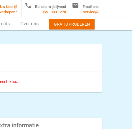


Uw bedrijf
Bel ons vrijblijvend
Email ons
verkopen?
085 - 303 1278
service@
Tools
Over ons
GRATIS PROBEREN
 beschikbaar
xtra informatie