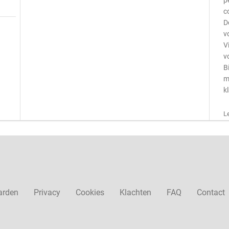
p
c
D
v
V
v
B
m
k
L
arden
Privacy
Cookies
Klachten
FAQ
Contact