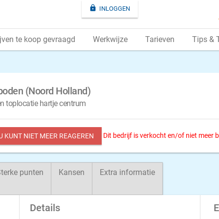

INLOGGEN
jven te koop gevraagd
Werkwijze
Tarieven
Tips & 
boden (Noord Holland)
n toplocatie hartje centrum
Dit bedrijf is verkocht en/of niet meer
 U KUNT NIET MEER REAGEREN
terke punten
Kansen
Extra informatie
Details
E