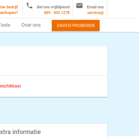


Uw bedrijf
Bel ons vrijblijvend
Email ons
verkopen?
085 - 303 1278
service@
Tools
Over ons
GRATIS PROBEREN
 beschikbaar
xtra informatie