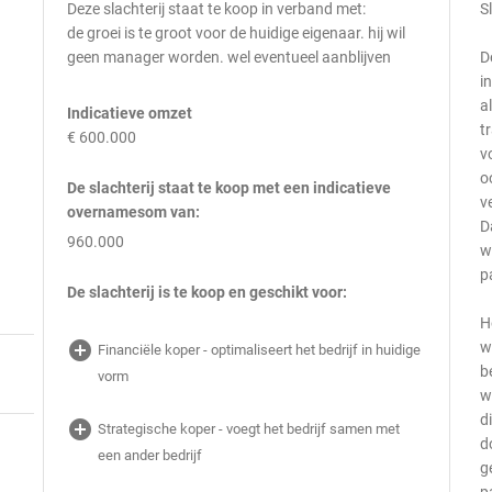
Deze slachterij staat te koop in verband met:
S
de groei is te groot voor de huidige eigenaar. hij wil
geen manager worden. wel eventueel aanblijven
D
i
a
Indicatieve omzet
t
€ 600.000
v
o
De slachterij staat te koop met een indicatieve
v
overnamesom van:
D
960.000
w
p
De slachterij is te koop en geschikt voor:
H
add_circle
w
Financiële koper - optimaliseert het bedrijf in huidige
b
vorm
w
d
add_circle
Strategische koper - voegt het bedrijf samen met
d
een ander bedrijf
g