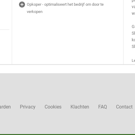
p
add_circle
Opkoper - optimaliseert het bedrijf om door te
v
verkopen
w
G
S
k
S
L
arden
Privacy
Cookies
Klachten
FAQ
Contact