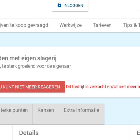

INLOGGEN
jven te koop gevraagd
Werkwijze
Tarieven
Tips & 
den met eigen slagerij
, te sterk groeiend voor de eigenaar
Dit bedrijf is verkocht en/of niet meer
 U KUNT NIET MEER REAGEREN
terke punten
Kansen
Extra informatie
Details
E