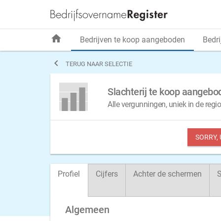
home
Bedrijven te koop aangeboden
Bedri

TERUG NAAR SELECTIE
Slachterij te koop aangebo
Alle vergunningen, uniek in de regio
SORRY,
Profiel
Cijfers
Achter de schermen
S
Algemeen