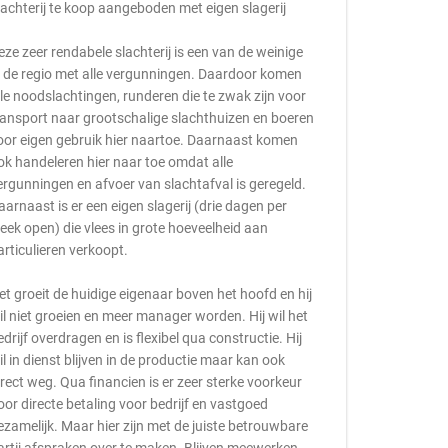
lachterij te koop aangeboden met eigen slagerij
eze zeer rendabele slachterij is een van de weinige
n de regio met alle vergunningen. Daardoor komen
lle noodslachtingen, runderen die te zwak zijn voor
ransport naar grootschalige slachthuizen en boeren
oor eigen gebruik hier naartoe. Daarnaast komen
ok handeleren hier naar toe omdat alle
ergunningen en afvoer van slachtafval is geregeld.
aarnaast is er een eigen slagerij (drie dagen per
eek open) die vlees in grote hoeveelheid aan
articulieren verkoopt.
et groeit de huidige eigenaar boven het hoofd en hij
il niet groeien en meer manager worden. Hij wil het
edrijf overdragen en is flexibel qua constructie. Hij
il in dienst blijven in de productie maar kan ook
irect weg. Qua financien is er zeer sterke voorkeur
oor directe betaling voor bedrijf en vastgoed
ezamelijk. Maar hier zijn met de juiste betrouwbare