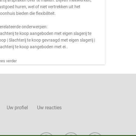
artij afspraken over te maken. Blijven meewerken,
astgoed huren, wel of niet vertrekken uit het
oonhuis bieden die flexibiliteit.
erelateerde onderwerpen:
lachterij te koop aangeboden met eigen slagerij te
oop | Slachterij te koop gevraagd met eigen slagerij |
lachterij te koop aangeboden met ei..
ees verder
Uw profiel
Uw reacties