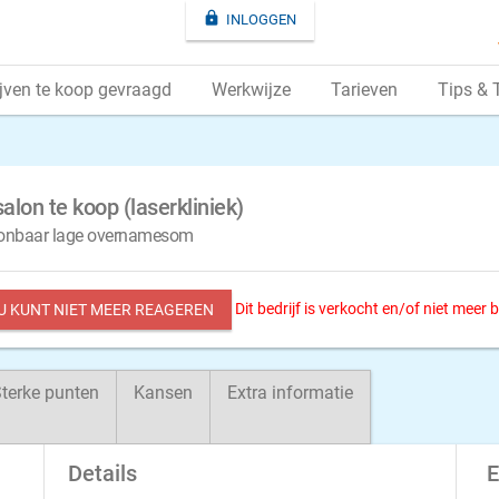

INLOGGEN
jven te koop gevraagd
Werkwijze
Tarieven
Tips & 
on te koop (laserkliniek)
toonbaar lage overnamesom
Dit bedrijf is verkocht en/of niet meer
 U KUNT NIET MEER REAGEREN
terke punten
Kansen
Extra informatie
Details
E