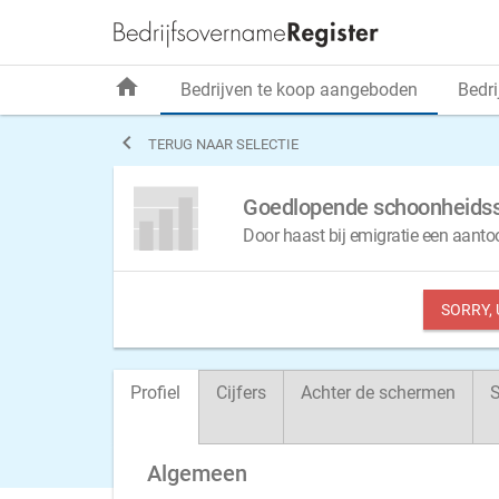
home
Bedrijven te koop aangeboden
Bedri

TERUG NAAR SELECTIE
Goedlopende schoonheidssal
Door haast bij emigratie een aan
SORRY,
Profiel
Cijfers
Achter de schermen
S
Algemeen