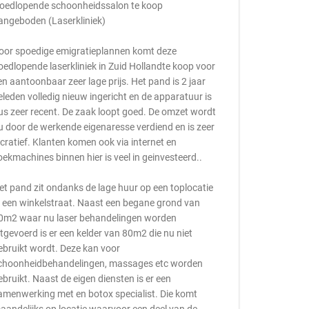
oedlopende schoonheidssalon te koop
angeboden (Laserkliniek)
oor spoedige emigratieplannen komt deze
oedlopende laserkliniek in Zuid Hollandte koop voor
en aantoonbaar zeer lage prijs. Het pand is 2 jaar
eleden volledig nieuw ingericht en de apparatuur is
us zeer recent. De zaak loopt goed. De omzet wordt
u door de werkende eigenaresse verdiend en is zeer
ucratief. Klanten komen ook via internet en
oekmachines binnen hier is veel in geinvesteerd..
et pand zit ondanks de lage huur op een toplocatie
n een winkelstraat. Naast een begane grond van
0m2 waar nu laser behandelingen worden
itgevoerd is er een kelder van 80m2 die nu niet
ebruikt wordt. Deze kan voor
choonheidbehandelingen, massages etc worden
ebruikt. Naast de eigen diensten is er een
amenwerking met en botox specialist. Die komt