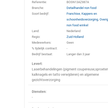
Referentie:
BOSN13AZ887A
Branche:
Detailhandel non food
Soort bedrijf:
Franchise
,
Kappers en
schoonheidsverzorging
,
Overi
non food winkel
Land:
Nederland
Regio:
Zuid Holland
Medewerkers:
Geen
% tijdelijk contract:
-
Bedrijf bestaat:
Langer dan 3 jaar
Levert:
Laserbehandelingen (pigment coupereuse,sproeten
kalknagels en tatto verwijderen) en algemene
gezichtsverzorging
Diensten:
-