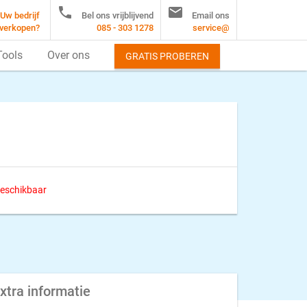


Uw bedrijf
Bel ons vrijblijvend
Email ons
verkopen?
085 - 303 1278
service@
Tools
Over ons
GRATIS PROBEREN
 beschikbaar
xtra informatie