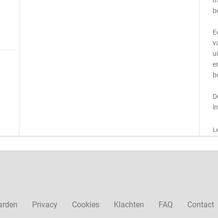
m
b
E
v
u
e
b
D
i
L
arden
Privacy
Cookies
Klachten
FAQ
Contact