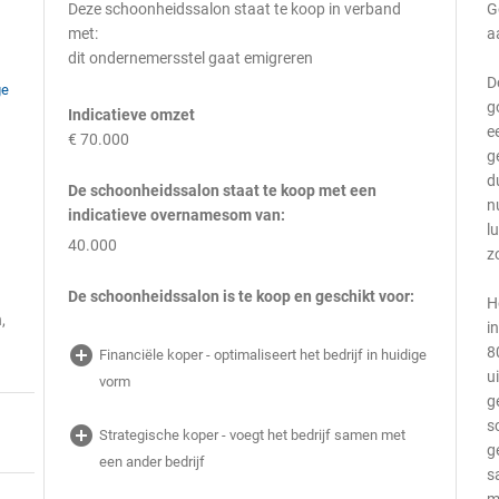
Deze schoonheidssalon staat te koop in verband
G
met:
a
dit ondernemersstel gaat emigreren
D
ge
g
Indicatieve omzet
e
€ 70.000
g
d
De schoonheidssalon staat te koop met een
n
indicatieve overnamesom van:
l
40.000
z
De schoonheidssalon is te koop en geschikt voor:
H
,
i
add_circle
8
Financiële koper - optimaliseert het bedrijf in huidige
u
vorm
g
s
add_circle
Strategische koper - voegt het bedrijf samen met
g
een ander bedrijf
s