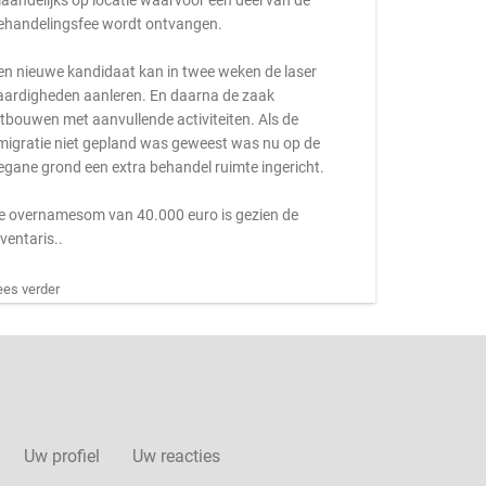
aandelijks op locatie waarvoor een deel van de
ehandelingsfee wordt ontvangen.
en nieuwe kandidaat kan in twee weken de laser
aardigheden aanleren. En daarna de zaak
itbouwen met aanvullende activiteiten. Als de
migratie niet gepland was geweest was nu op de
egane grond een extra behandel ruimte ingericht.
e overnamesom van 40.000 euro is gezien de
nventaris..
ees verder
Uw profiel
Uw reacties