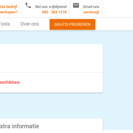


Uw bedrijf
Bel ons vrijblijvend
Email ons
verkopen?
085 - 303 1278
service@
Tools
Over ons
GRATIS PROBEREN
 beschikbaar
xtra informatie