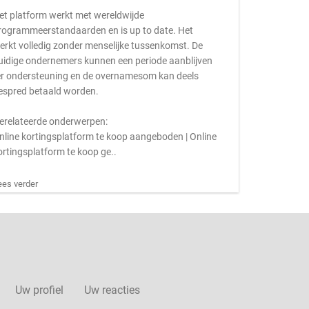
et platform werkt met wereldwijde
rogrammeerstandaarden en is up to date. Het
erkt volledig zonder menselijke tussenkomst. De
uidige ondernemers kunnen een periode aanblijven
er ondersteuning en de overnamesom kan deels
espred betaald worden.
erelateerde onderwerpen:
nline kortingsplatform te koop aangeboden | Online
ortingsplatform te koop ge..
ees verder
Uw profiel
Uw reacties