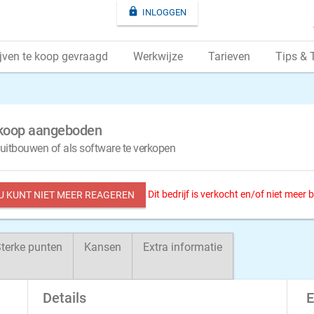

INLOGGEN
jven te koop gevraagd
Werkwijze
Tarieven
Tips & 
e koop aangeboden
uitbouwen of als software te verkopen
Dit bedrijf is verkocht en/of niet meer
 U KUNT NIET MEER REAGEREN
terke punten
Kansen
Extra informatie
Details
E