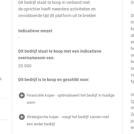
Dit bedrijf staat te koop in verband met:
O
de oprichter heeft meerdere activiteiten en
onvoldoende tijd dit platform uit te breiden
D
m
k
Indicatieve omzet
a
-
e
h
Dit bedrijf staat te koop met een indicatieve
o
overnamesom van:
h
20.000
s
v
s
Dit bedrijf is te koop en geschikt voor:
f
add_circle
U
Financiële koper - optimaliseert het bedrijf in huidige
(
vorm
m
Z
add_circle
Strategische koper - voegt het bedrijf samen met
p
een ander bedrijf
w