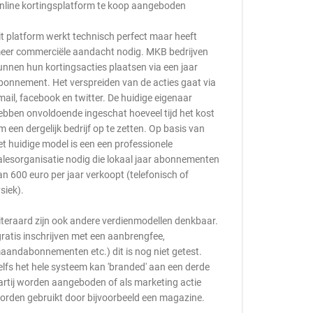
nline kortingsplatform te koop aangeboden
it platform werkt technisch perfect maar heeft
eer commerciële aandacht nodig. MKB bedrijven
unnen hun kortingsacties plaatsen via een jaar
bonnement. Het verspreiden van de acties gaat via
mail, facebook en twitter. De huidige eigenaar
ebben onvoldoende ingeschat hoeveel tijd het kost
m een dergelijk bedrijf op te zetten. Op basis van
et huidige model is een een professionele
alesorganisatie nodig die lokaal jaar abonnementen
an 600 euro per jaar verkoopt (telefonisch of
ysiek).
iteraard zijn ook andere verdienmodellen denkbaar.
gratis inschrijven met een aanbrengfee,
aandabonnementen etc.) dit is nog niet getest.
elfs het hele systeem kan 'branded' aan een derde
artij worden aangeboden of als marketing actie
orden gebruikt door bijvoorbeeld een magazine.