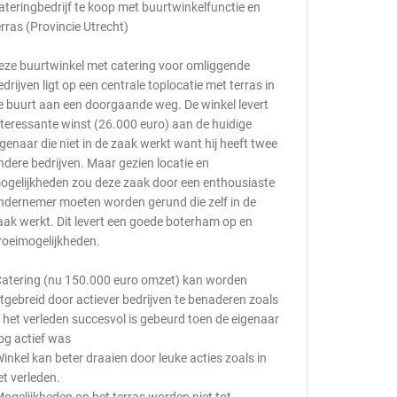
ateringbedrijf te koop met buurtwinkelfunctie en
erras (Provincie Utrecht)
eze buurtwinkel met catering voor omliggende
edrijven ligt op een centrale toplocatie met terras in
e buurt aan een doorgaande weg. De winkel levert
nteressante winst (26.000 euro) aan de huidige
igenaar die niet in de zaak werkt want hij heeft twee
ndere bedrijven. Maar gezien locatie en
ogelijkheden zou deze zaak door een enthousiaste
ndernemer moeten worden gerund die zelf in de
aak werkt. Dit levert een goede boterham op en
roeimogelijkheden.
Catering (nu 150.000 euro omzet) kan worden
itgebreid door actiever bedrijven te benaderen zoals
n het verleden succesvol is gebeurd toen de eigenaar
og actief was
Winkel kan beter draaien door leuke acties zoals in
et verleden.