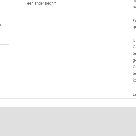
-
een ander bedrijf
n
W
n
g
G
C
b
g
C
b
k
L