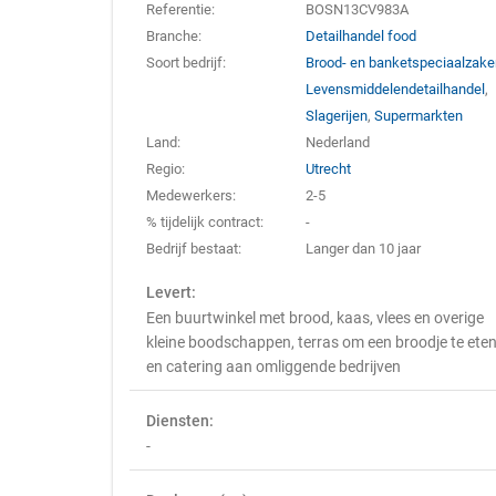
Referentie:
BOSN13CV983A
Branche:
Detailhandel food
Soort bedrijf:
Brood- en banketspeciaalzak
Levensmiddelendetailhandel
,
Slagerijen
,
Supermarkten
Land:
Nederland
Regio:
Utrecht
Medewerkers:
2-5
% tijdelijk contract:
-
Bedrijf bestaat:
Langer dan 10 jaar
Levert:
Een buurtwinkel met brood, kaas, vlees en overige
kleine boodschappen, terras om een broodje te ete
en catering aan omliggende bedrijven
Diensten:
-