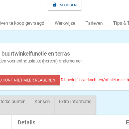

INLOGGEN
jven te koop gevraagd
Werkwijze
Tarieven
Tips & 
 buurtwinkelfunctie en terras
den voor enthousiaste (horeca) ondernemer
Dit bedrijf is verkocht en/of niet meer
 U KUNT NIET MEER REAGEREN
terke punten
Kansen
Extra informatie
Details
E