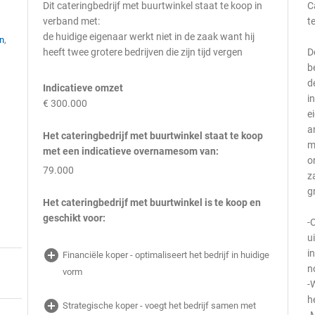
Dit cateringbedrijf met buurtwinkel staat te koop in
C
verband met:
t
de huidige eigenaar werkt niet in de zaak want hij
en
,
heeft twee grotere bedrijven die zijn tijd vergen
D
b
d
Indicatieve omzet
i
€ 300.000
e
a
Het cateringbedrijf met buurtwinkel staat te koop
m
met een indicatieve overnamesom van:
o
79.000
z
g
Het cateringbedrijf met buurtwinkel is te koop en
n
geschikt voor:
-
u
add_circle
i
Financiële koper - optimaliseert het bedrijf in huidige
n
vorm
-
h
add_circle
Strategische koper - voegt het bedrijf samen met