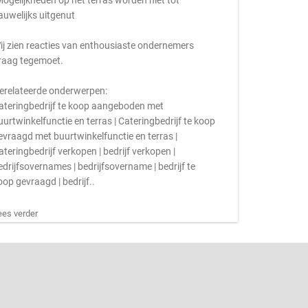
Mogelijkheden op het terras worden niet tot
auwelijks uitgenut
ij zien reacties van enthousiaste ondernemers
raag tegemoet.
erelateerde onderwerpen:
ateringbedrijf te koop aangeboden met
uurtwinkelfunctie en terras | Cateringbedrijf te koop
evraagd met buurtwinkelfunctie en terras |
ateringbedrijf verkopen | bedrijf verkopen |
edrijfsovernames | bedrijfsovername | bedrijf te
oop gevraagd | bedrijf..
ees verder