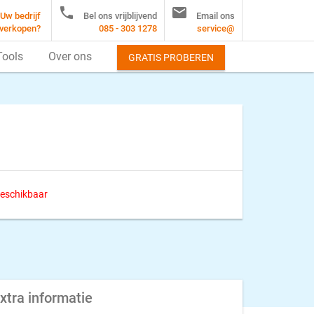


Uw bedrijf
Bel ons vrijblijvend
Email ons
verkopen?
085 - 303 1278
service@
Tools
Over ons
GRATIS PROBEREN
 beschikbaar
xtra informatie