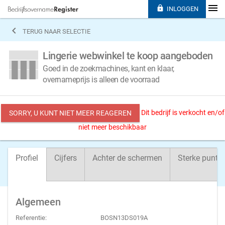

INLOGGEN

TERUG NAAR SELECTIE
Lingerie webwinkel te koop aangeboden
Goed in de zoekmachines, kant en klaar,
overnameprijs is alleen de voorraad
Dit bedrijf is verkocht en/of
SORRY, U KUNT NIET MEER REAGEREN
niet meer beschikbaar
Profiel
Cijfers
Achter de schermen
Sterke punte
Algemeen
Referentie:
BOSN13DS019A