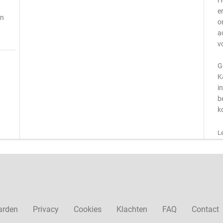
H
e
jn
o
a
v
G
K
i
b
k
L
arden
Privacy
Cookies
Klachten
FAQ
Contact