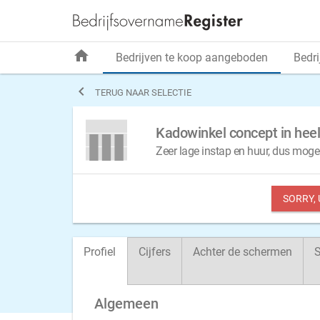
home
Bedrijven te koop aangeboden
Bedri

TERUG NAAR SELECTIE
Kadowinkel concept in heel
Zeer lage instap en huur, dus mog
SORRY,
Profiel
Cijfers
Achter de schermen
S
Algemeen