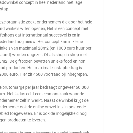
adowinkel concept in heel nederland met lage
nstap
eze organistie zoekt ondernemers die door het hele
and winkels willen openen, Het is een concept met
iftshops dat internationaal succesvol is en in
ederland nog nieuw. Het concept kan in kleine
inkels van maximaal 20m2 (en 1000 euro huur per
aand) worden opgezet. Of als shop in shop met
0m2. De giftboxen bevatten unieke food en non
ood producten. Het maximale instapbedrag is
2000 euro, Hier zit 4500 voorraad bij inbegrepen.
e brutomarge per jaar bedraagt ongeveer 60.000
uro. Het is dus echt een eenmanszaak waar de
ndernemer zelf in werkt. Naast de winkel krijgt de
ndernemer ook de online omzet in zijn postcode
ebied toegewezen. Er is ook de mogelijkheid nog
igen producten te leveren.