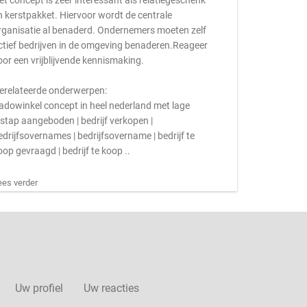
et concept is zeer interessant als relatiegeschenk
n kerstpakket. Hiervoor wordt de centrale
rganisatie al benaderd. Ondernemers moeten zelf
ctief bedrijven in de omgeving benaderen.Reageer
oor een vrijblijvende kennismaking.
erelateerde onderwerpen:
adowinkel concept in heel nederland met lage
nstap aangeboden | bedrijf verkopen |
edrijfsovernames | bedrijfsovername | bedrijf te
oop gevraagd | bedrijf te koop ..
ees verder
Uw profiel
Uw reacties