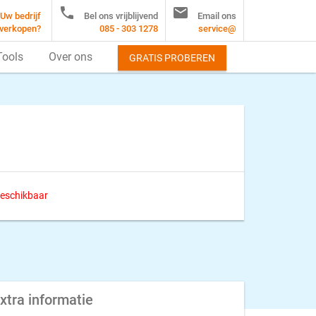


Uw bedrijf
Bel ons vrijblijvend
Email ons
verkopen?
085 - 303 1278
service@
Tools
Over ons
GRATIS PROBEREN
 beschikbaar
xtra informatie