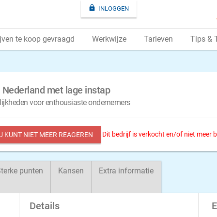

INLOGGEN
jven te koop gevraagd
Werkwijze
Tarieven
Tips & 
 Nederland met lage instap
elijkheden voor enthousiaste ondernemers
Dit bedrijf is verkocht en/of niet meer
 U KUNT NIET MEER REAGEREN
terke punten
Kansen
Extra informatie
Details
E