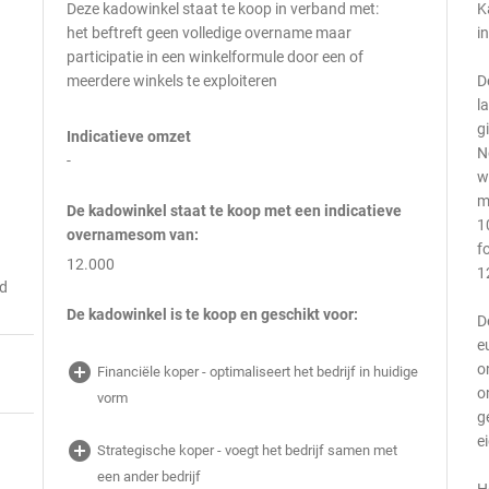
Deze kadowinkel staat te koop in verband met:
K
het beftreft geen volledige overname maar
i
participatie in een winkelformule door een of
meerdere winkels te exploiteren
D
l
g
Indicatieve omzet
N
-
w
m
De kadowinkel staat te koop met een indicatieve
1
overnamesom van:
f
12.000
1
id
De kadowinkel is te koop en geschikt voor:
D
e
add_circle
o
Financiële koper - optimaliseert het bedrijf in huidige
o
vorm
g
e
add_circle
Strategische koper - voegt het bedrijf samen met
een ander bedrijf