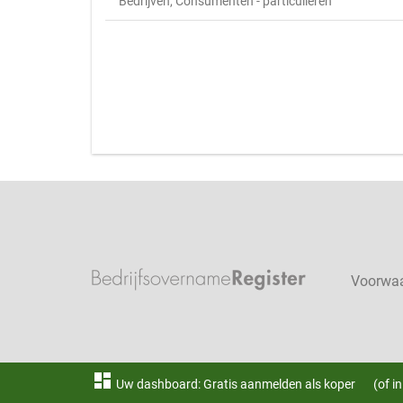
Bedrijven, Consumenten - particulieren
Voorwa
dashboard
Uw dashboard: Gratis aanmelden als koper
(of i
®BedrijfsovernameRegister