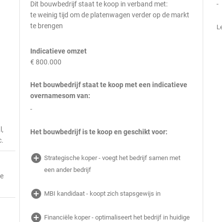
Dit bouwbedrijf staat te koop in verband met:
-
te weinig tijd om de platenwagen verder op de markt
te brengen
L
Indicatieve omzet
€ 800.000
Het bouwbedrijf staat te koop met een indicatieve
overnamesom van:
-
l,
Het bouwbedrijf is te koop en geschikt voor:
c.
add_circle
Strategische koper - voegt het bedrijf samen met
een ander bedrijf
ie
add_circle
MBI kandidaat - koopt zich stapsgewijs in
add_circle
Financiële koper - optimaliseert het bedrijf in huidige