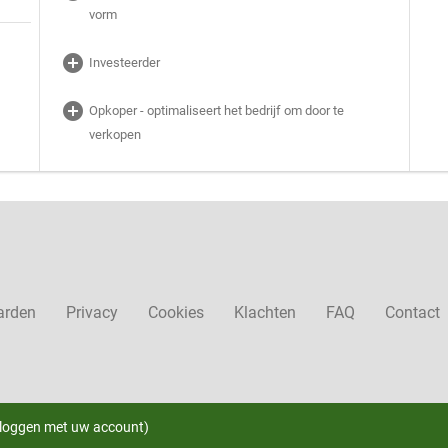
vorm
add_circle
Investeerder
add_circle
Opkoper - optimaliseert het bedrijf om door te
verkopen
arden
Privacy
Cookies
Klachten
FAQ
Contact
nloggen met uw account)