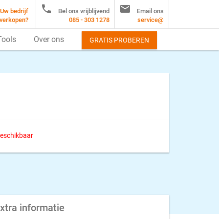


Uw bedrijf
Bel ons vrijblijvend
Email ons
verkopen?
085 - 303 1278
service@
Tools
Over ons
GRATIS PROBEREN
 beschikbaar
xtra informatie