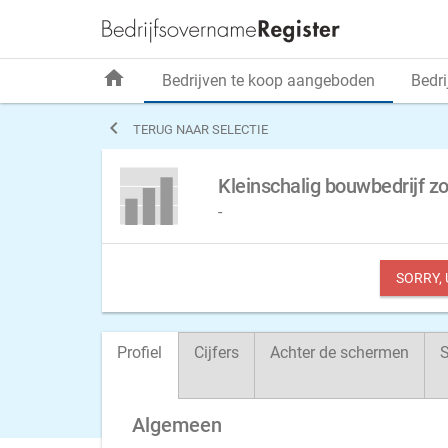
home
Bedrijven te koop aangeboden
Bedri

TERUG NAAR SELECTIE
Kleinschalig bouwbedrijf 
-
SORRY,
Profiel
Cijfers
Achter de schermen
S
Algemeen