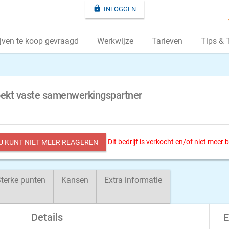

INLOGGEN
jven te koop gevraagd
Werkwijze
Tarieven
Tips & 
zoekt vaste samenwerkingspartner
Dit bedrijf is verkocht en/of niet meer
 U KUNT NIET MEER REAGEREN
terke punten
Kansen
Extra informatie
Details
E