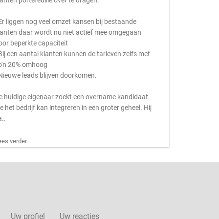
lanten portefeuille over te dragen.
 Er liggen nog veel omzet kansen bij bestaande
lanten daar wordt nu niet actief mee omgegaan
oor beperkte capaciteit
 Bij een aantal klanten kunnen de tarieven zelfs met
o'n 20% omhoog
 Nieuwe leads blijven doorkomen.
e huidige eigenaar zoekt een overname kandidaat
ie het bedrijf kan integreren in een groter geheel. Hij
a..
ees verder
Uw profiel
Uw reacties