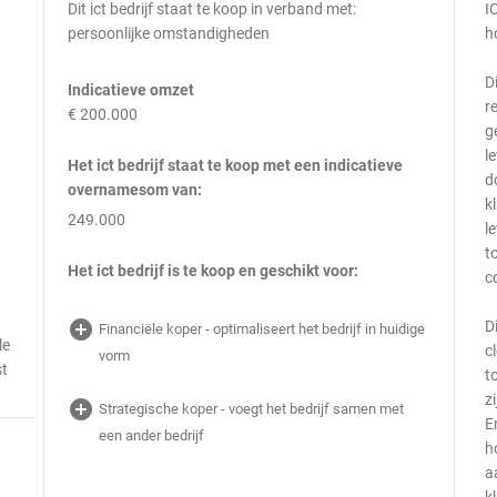
Dit ict bedrijf staat te koop in verband met:
I
persoonlijke omstandigheden
h
D
Indicatieve omzet
r
€ 200.000
g
l
Het ict bedrijf staat te koop met een indicatieve
d
overnamesom van:
k
249.000
l
t
Het ict bedrijf is te koop en geschikt voor:
c
add_circle
D
Financiële koper - optimaliseert het bedrijf in huidige
le
c
vorm
st
t
z
add_circle
Strategische koper - voegt het bedrijf samen met
E
een ander bedrijf
h
a