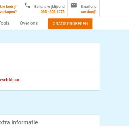


Uw bedrijf
Bel ons vrijblijvend
Email ons
verkopen?
085 - 303 1278
service@
Tools
Over ons
GRATIS PROBEREN
 beschikbaar
xtra informatie