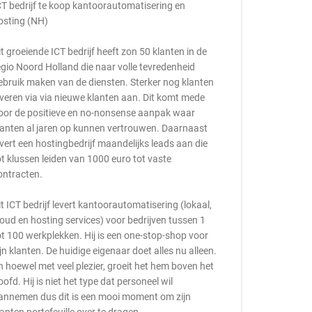
CT bedrijf te koop kantoorautomatisering en
osting (NH)
it groeiende ICT bedrijf heeft zon 50 klanten in de
egio Noord Holland die naar volle tevredenheid
ebruik maken van de diensten. Sterker nog klanten
everen via via nieuwe klanten aan. Dit komt mede
oor de positieve en no-nonsense aanpak waar
lanten al jaren op kunnen vertrouwen. Daarnaast
evert een hostingbedrijf maandelijks leads aan die
ot klussen leiden van 1000 euro tot vaste
ontracten.
it ICT bedrijf levert kantoorautomatisering (lokaal,
loud en hosting services) voor bedrijven tussen 1
ot 100 werkplekken. Hij is een one-stop-shop voor
ijn klanten. De huidige eigenaar doet alles nu alleen.
n hoewel met veel plezier, groeit het hem boven het
oofd. Hij is niet het type dat personeel wil
annemen dus dit is een mooi moment om zijn