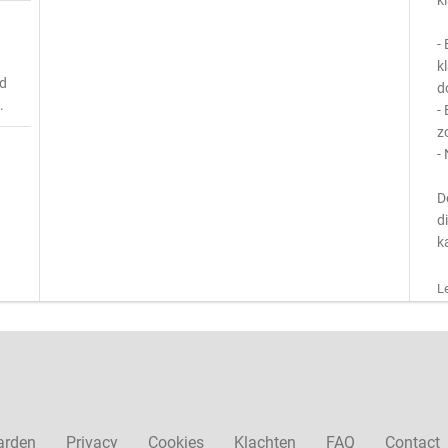
k
-
k
rd
d
.
-
z
-
D
d
k
L
arden
Privacy
Cookies
Klachten
FAQ
Contact