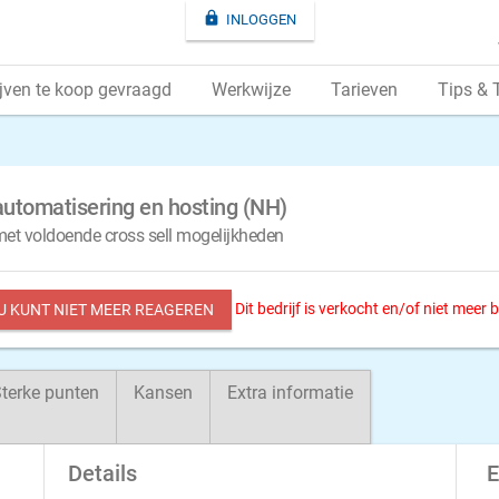

INLOGGEN
jven te koop gevraagd
Werkwijze
Tarieven
Tips & 
rautomatisering en hosting (NH)
 met voldoende cross sell mogelijkheden
Dit bedrijf is verkocht en/of niet meer
 U KUNT NIET MEER REAGEREN
terke punten
Kansen
Extra informatie
Details
E