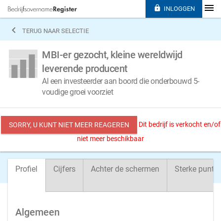

INLOGGEN

TERUG NAAR SELECTIE
MBI-er gezocht, kleine wereldwijd
leverende producent
Al een investeerder aan boord die onderbouwd 5-
voudige groei voorziet
Dit bedrijf is verkocht en/of
SORRY, U KUNT NIET MEER REAGEREN
niet meer beschikbaar
Profiel
Cijfers
Achter de schermen
Sterke punte
Algemeen