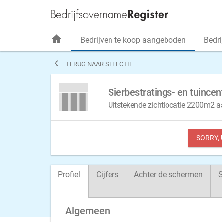
home
Bedrijven te koop aangeboden
Bedri

TERUG NAAR SELECTIE
Sierbestratings- en tuince
Uitstekende zichtlocatie 2200m2
SORRY,
Profiel
Cijfers
Achter de schermen
S
Algemeen