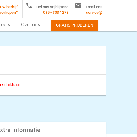


Uw bedrijf
Bel ons vrijblijvend
Email ons
verkopen?
085 - 303 1278
service@
Tools
Over ons
GRATIS PROBEREN
 beschikbaar
xtra informatie