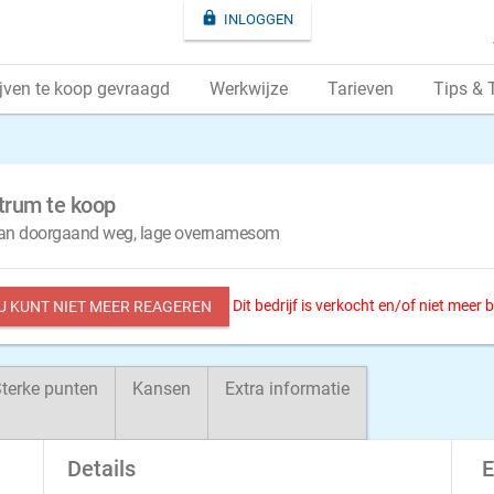

INLOGGEN
jven te koop gevraagd
Werkwijze
Tarieven
Tips & 
ntrum te koop
 aan doorgaand weg, lage overnamesom
Dit bedrijf is verkocht en/of niet meer
 U KUNT NIET MEER REAGEREN
terke punten
Kansen
Extra informatie
Details
E