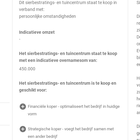
Dit sierbestratings- en tuincentrum staat te koop in
S
verband met:
persoonlijke omstandigheden
D
r
z
Indicatieve omzet
D
-
o
E
Het sierbestratings- en tuincentrum staat te koop
b
met een indicatieve overnamesom van:
e
450.000
H
Het sierbestratings- en tuincentrum is te koop en
v
geschikt voor:
z
h
add_circle
r
Financiële koper - optimaliseert het bedrijf in huidige
a
vorm
D
add_circle
Strategische koper - voegt het bedrijf samen met
g
een ander bedrijf