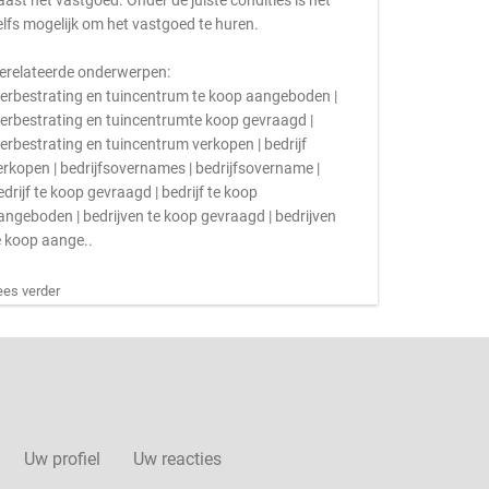
aast het vastgoed. Onder de juiste condities is het
elfs mogelijk om het vastgoed te huren.
erelateerde onderwerpen:
ierbestrating en tuincentrum te koop aangeboden |
ierbestrating en tuincentrumte koop gevraagd |
ierbestrating en tuincentrum verkopen | bedrijf
erkopen | bedrijfsovernames | bedrijfsovername |
edrijf te koop gevraagd | bedrijf te koop
angeboden | bedrijven te koop gevraagd | bedrijven
e koop aange..
ees verder
Uw profiel
Uw reacties