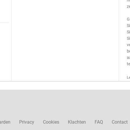
n
z
G
S
S
S
v
b
a
t
L
arden
Privacy
Cookies
Klachten
FAQ
Contact