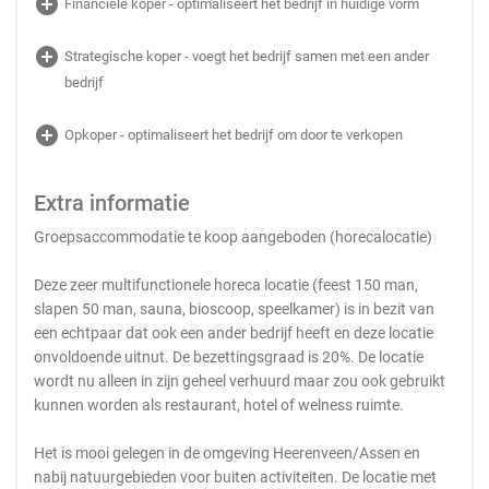
add_circle
Financiële koper - optimaliseert het bedrijf in huidige vorm
add_circle
Strategische koper - voegt het bedrijf samen met een ander
bedrijf
add_circle
Opkoper - optimaliseert het bedrijf om door te verkopen
Extra informatie
Groepsaccommodatie te koop aangeboden (horecalocatie)
Deze zeer multifunctionele horeca locatie (feest 150 man,
slapen 50 man, sauna, bioscoop, speelkamer) is in bezit van
een echtpaar dat ook een ander bedrijf heeft en deze locatie
onvoldoende uitnut. De bezettingsgraad is 20%. De locatie
wordt nu alleen in zijn geheel verhuurd maar zou ook gebruikt
kunnen worden als restaurant, hotel of welness ruimte.
Het is mooi gelegen in de omgeving Heerenveen/Assen en
nabij natuurgebieden voor buiten activiteiten. De locatie met