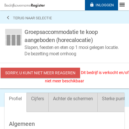

INLOGGEN

TERUG NAAR SELECTIE
Groepsaccommodatie te koop
aangeboden (horecalocatie)
Slapen, feesten en eten op 1 mooi gelegen locatie.
De bezetting moet omhoog
Dit bedrijf is verkocht en/of
SORRY, U KUNT NIET MEER REAGEREN
niet meer beschikbaar
Profiel
Cijfers
Achter de schermen
Sterke punte
Algemeen