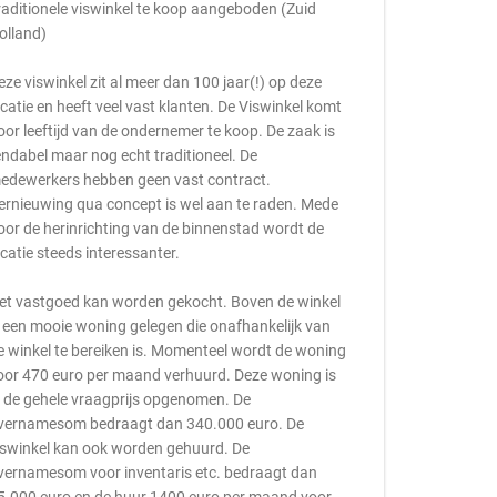
raditionele viswinkel te koop aangeboden (Zuid
olland)
eze viswinkel zit al meer dan 100 jaar(!) op deze
ocatie en heeft veel vast klanten. De Viswinkel komt
oor leeftijd van de ondernemer te koop. De zaak is
endabel maar nog echt traditioneel. De
edewerkers hebben geen vast contract.
ernieuwing qua concept is wel aan te raden. Mede
oor de herinrichting van de binnenstad wordt de
ocatie steeds interessanter.
et vastgoed kan worden gekocht. Boven de winkel
s een mooie woning gelegen die onafhankelijk van
e winkel te bereiken is. Momenteel wordt de woning
oor 470 euro per maand verhuurd. Deze woning is
n de gehele vraagprijs opgenomen. De
vernamesom bedraagt dan 340.000 euro. De
iswinkel kan ook worden gehuurd. De
vernamesom voor inventaris etc. bedraagt dan