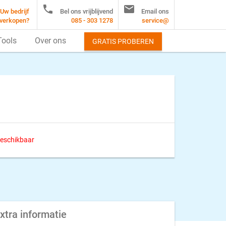


Uw bedrijf
Bel ons vrijblijvend
Email ons
verkopen?
085 - 303 1278
service@
Tools
Over ons
GRATIS PROBEREN
 beschikbaar
xtra informatie