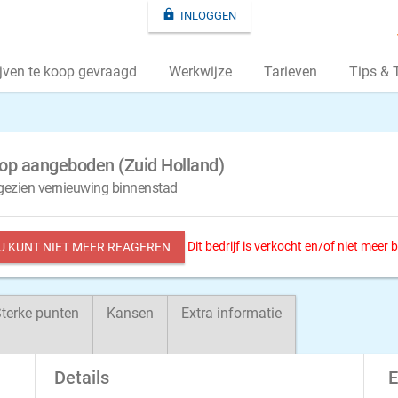

INLOGGEN
jven te koop gevraagd
Werkwijze
Tarieven
Tips & 
koop aangeboden (Zuid Holland)
 gezien vernieuwing binnenstad
Dit bedrijf is verkocht en/of niet meer
 U KUNT NIET MEER REAGEREN
terke punten
Kansen
Extra informatie
Details
E