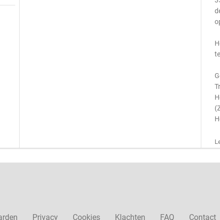
3
d
o
H
t
G
T
H
(
H
L
arden
Privacy
Cookies
Klachten
FAQ
Contact