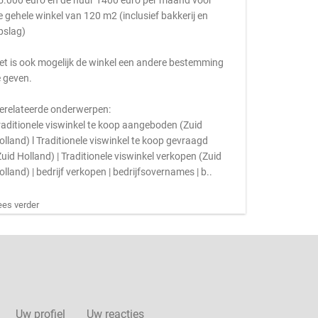
5.000 euro en de huur 1400 euro per maand voor
e gehele winkel van 120 m2 (inclusief bakkerij en
pslag)
et is ook mogelijk de winkel een andere bestemming
e geven.
erelateerde onderwerpen:
raditionele viswinkel te koop aangeboden (Zuid
olland) l Traditionele viswinkel te koop gevraagd
Zuid Holland) | Traditionele viswinkel verkopen (Zuid
olland) | bedrijf verkopen | bedrijfsovernames | b..
ees verder
Uw profiel
Uw reacties