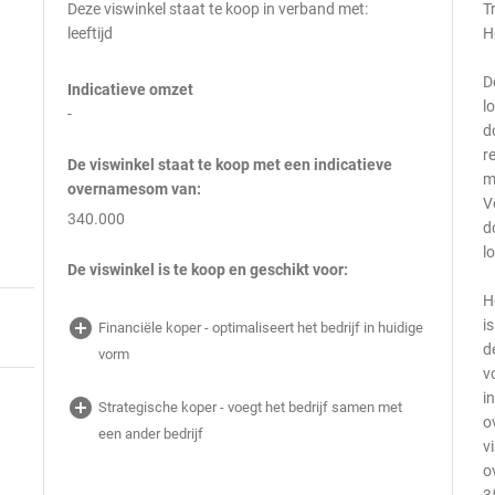
Deze viswinkel staat te koop in verband met:
T
leeftijd
H
D
Indicatieve omzet
l
-
d
r
De viswinkel staat te koop met een indicatieve
m
overnamesom van:
V
340.000
d
l
De viswinkel is te koop en geschikt voor:
H
add_circle
i
Financiële koper - optimaliseert het bedrijf in huidige
d
vorm
v
i
add_circle
Strategische koper - voegt het bedrijf samen met
o
een ander bedrijf
v
o