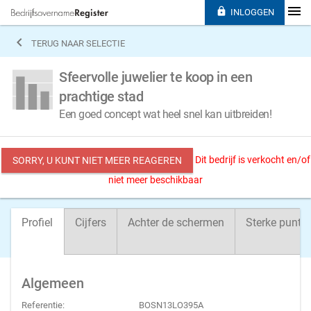

INLOGGEN

TERUG NAAR SELECTIE
Sfeervolle juwelier te koop in een
prachtige stad
Een goed concept wat heel snel kan uitbreiden!
Dit bedrijf is verkocht en/of
SORRY, U KUNT NIET MEER REAGEREN
niet meer beschikbaar
Profiel
Cijfers
Achter de schermen
Sterke punte
Algemeen
Referentie:
BOSN13LO395A