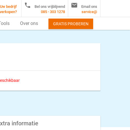


Uw bedrijf
Bel ons vrijblijvend
Email ons
verkopen?
085 - 303 1278
service@
Tools
Over ons
GRATIS PROBEREN
 beschikbaar
xtra informatie