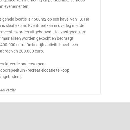
et gebied van marketing en persoonlijke verkoop
an evenementen.
e gehele locatie is 4500m2 op een kavel van 1,6 Ha
n is sleutelklaar. Eventueel kan in overleg met de
emeente worden uitgebouwd. Het vastgoed kan
rimair alleen worden gekocht en bedraagt
.400.000 euro. De bedrijfsactiviteit heeft een
aarde van 200.000 euro.
erelateerde onderwerpen:
ndoorspeeltuin /recreatielocatie te koop
angeboden |..
ees verder