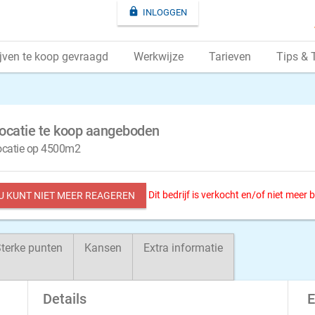

INLOGGEN
jven te koop gevraagd
Werkwijze
Tarieven
Tips & 
elocatie te koop aangeboden
elocatie op 4500m2
Dit bedrijf is verkocht en/of niet meer
 U KUNT NIET MEER REAGEREN
terke punten
Kansen
Extra informatie
Details
E