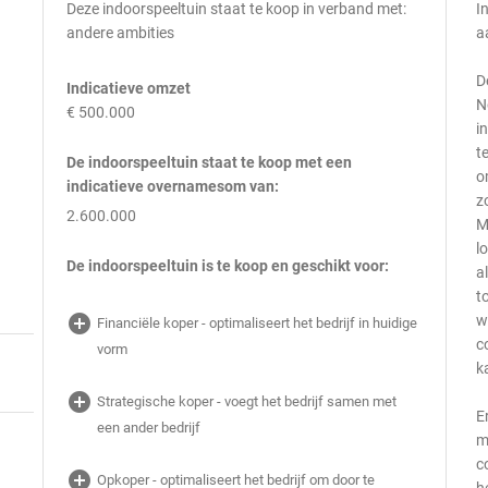
Deze indoorspeeltuin staat te koop in verband met:
I
andere ambities
a
D
Indicatieve omzet
N
€ 500.000
i
t
De indoorspeeltuin staat te koop met een
o
indicatieve overnamesom van:
z
2.600.000
M
l
De indoorspeeltuin is te koop en geschikt voor:
a
t
add_circle
w
Financiële koper - optimaliseert het bedrijf in huidige
c
vorm
k
add_circle
Strategische koper - voegt het bedrijf samen met
E
een ander bedrijf
m
c
add_circle
Opkoper - optimaliseert het bedrijf om door te