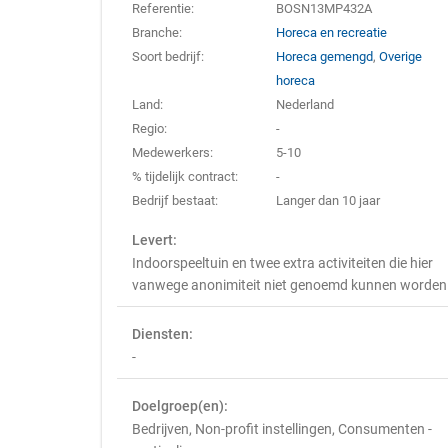
Referentie:
BOSN13MP432A
Branche:
Horeca en recreatie
Soort bedrijf:
Horeca gemengd
,
Overige
horeca
Land:
Nederland
Regio:
-
Medewerkers:
5-10
% tijdelijk contract:
-
Bedrijf bestaat:
Langer dan 10 jaar
Levert:
Indoorspeeltuin en twee extra activiteiten die hier
vanwege anonimiteit niet genoemd kunnen worden
Diensten:
-
Doelgroep(en):
Bedrijven, Non-profit instellingen, Consumenten -