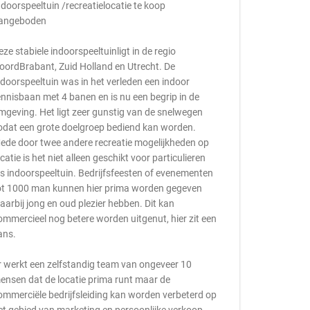
ndoorspeeltuin /recreatielocatie te koop
angeboden
eze stabiele indoorspeeltuinligt in de regio
oordBrabant, Zuid Holland en Utrecht. De
ndoorspeeltuin was in het verleden een indoor
ennisbaan met 4 banen en is nu een begrip in de
mgeving. Het ligt zeer gunstig van de snelwegen
odat een grote doelgroep bediend kan worden.
ede door twee andere recreatie mogelijkheden op
ocatie is het niet alleen geschikt voor particulieren
ls indoorspeeltuin. Bedrijfsfeesten of evenementen
ot 1000 man kunnen hier prima worden gegeven
aarbij jong en oud plezier hebben. Dit kan
ommercieel nog betere worden uitgenut, hier zit een
ans.
r werkt een zelfstandig team van ongeveer 10
ensen dat de locatie prima runt maar de
ommerciële bedrijfsleiding kan worden verbeterd op