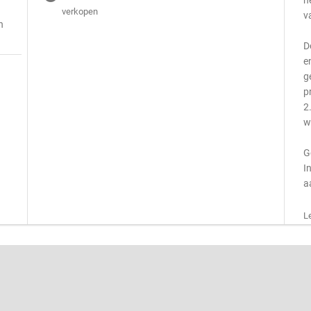
h
verkopen
v
n
D
e
g
p
2
w
G
I
a
L