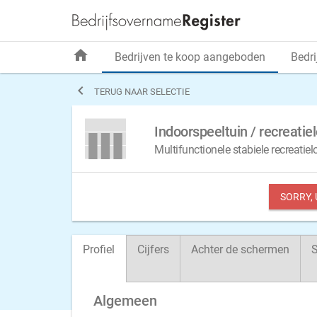
home
Bedrijven te koop aangeboden
Bedri

TERUG NAAR SELECTIE
Indoorspeeltuin / recreati
Multifunctionele stabiele recreati
SORRY,
Profiel
Cijfers
Achter de schermen
S
Algemeen