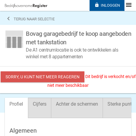

INLOGGEN

TERUG NAAR SELECTIE
Bovag garagebedrijf te koop aangeboden
met tankstation
De A1 centrumlocatie is ook te ontwikkelen als
winkel met 8 appartementen
Dit bedrijf is verkocht en/of
SORRY, U KUNT NIET MEER REAGEREN
niet meer beschikbaar
Profiel
Cijfers
Achter de schermen
Sterke punte
Algemeen