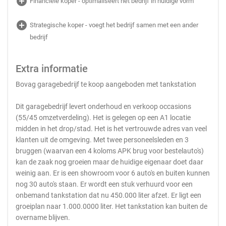
add_circle
Financiële koper - optimaliseert het bedrijf in huidige vorm
add_circle
Strategische koper - voegt het bedrijf samen met een ander
bedrijf
Extra informatie
Bovag garagebedrijf te koop aangeboden met tankstation
Dit garagebedrijf levert onderhoud en verkoop occasions
(55/45 omzetverdeling). Het is gelegen op een A1 locatie
midden in het drop/stad. Het is het vertrouwde adres van veel
klanten uit de omgeving. Met twee personeelsleden en 3
bruggen (waarvan een 4 koloms APK brug voor bestelauto's)
kan de zaak nog groeien maar de huidige eigenaar doet daar
weinig aan. Er is een showroom voor 6 auto's en buiten kunnen
nog 30 auto's staan. Er wordt een stuk verhuurd voor een
onbemand tankstation dat nu 450.000 liter afzet. Er ligt een
groeiplan naar 1.000.0000 liter. Het tankstation kan buiten de
overname blijven.