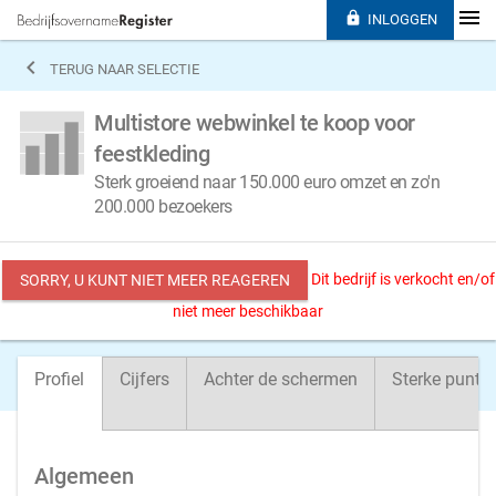

INLOGGEN

TERUG NAAR SELECTIE
Multistore webwinkel te koop voor
feestkleding
Sterk groeiend naar 150.000 euro omzet en zo'n
200.000 bezoekers
Dit bedrijf is verkocht en/of
SORRY, U KUNT NIET MEER REAGEREN
niet meer beschikbaar
Profiel
Cijfers
Achter de schermen
Sterke punte
Algemeen