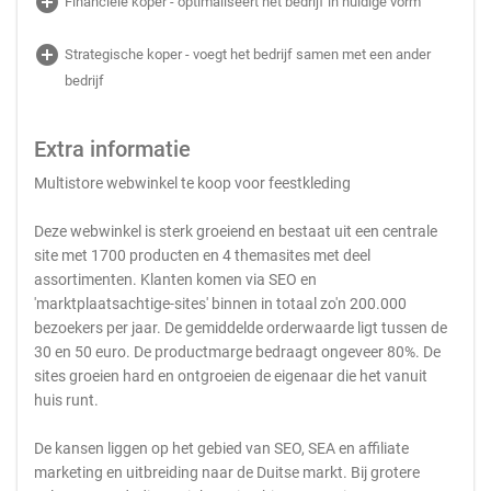
add_circle
Financiële koper - optimaliseert het bedrijf in huidige vorm
add_circle
Strategische koper - voegt het bedrijf samen met een ander
bedrijf
Extra informatie
Multistore webwinkel te koop voor feestkleding
Deze webwinkel is sterk groeiend en bestaat uit een centrale
site met 1700 producten en 4 themasites met deel
assortimenten. Klanten komen via SEO en
'marktplaatsachtige-sites' binnen in totaal zo'n 200.000
bezoekers per jaar. De gemiddelde orderwaarde ligt tussen de
30 en 50 euro. De productmarge bedraagt ongeveer 80%. De
sites groeien hard en ontgroeien de eigenaar die het vanuit
huis runt.
De kansen liggen op het gebied van SEO, SEA en affiliate
marketing en uitbreiding naar de Duitse markt. Bij grotere