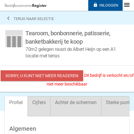

INLOGGEN

TERUG NAAR SELECTIE
Tearoom, bonbonnerie, patisserie,
banketbakkerij te koop
70m2 gelegen naast de Albert Heijn op een A1
locatie met terras
Dit bedrijf is verkocht en/of
SORRY, U KUNT NIET MEER REAGEREN
niet meer beschikbaar
Profiel
Cijfers
Achter de schermen
Sterke punte
Algemeen