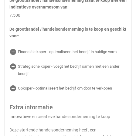
De groothandel / handelsonderneming staat te koop met een
indicatieve overnamesom van:
7.500
De groothandel / handelsonderneming is te koop en geschikt
voor:
add_circle
Financiële koper - optimaliseert het bedrijf in huidige vorm
add_circle
Strategische koper - voegt het bedrijf samen met een ander
bedrijf
add_circle
Opkoper - optimaliseert het bedrijf om door te verkopen
Extra informatie
Innovatieve en creatieve handelsonderneming te koop
Deze startende handelsonderneming heeft een