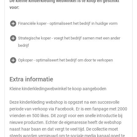
De kleine kinderkleding webwinkel is te koop en geschikt
voor:
add_circle
Financiële koper - optimaliseert het bedrijf in huidige vorm
add_circle
Strategische koper - voegt het bedrijf samen met een ander
bedrijf
add_circle
Opkoper - optimaliseert het bedrijf om door te verkopen
Extra informatie
Kleine kinderkledingwebwinkel te koop aangeboden
Deze kinderkleding webshop is opgezet na een succesvolle
periode van verkoop via Facebook. Er is een fanpage met 2000
vrienden en 500 likes. Dit zorgt voor een snelle introductie bij
nieuwe producten. Echter de eigenaresse heeft de webshop
naast haar baan en dat vergt te veel tijd. De collectie moet
steeds worden vernieuwd om te sociale media kanaal goed te