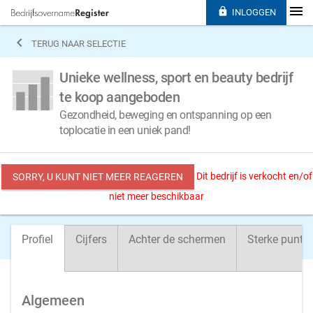

INLOGGEN

TERUG NAAR SELECTIE
Unieke wellness, sport en beauty bedrijf
te koop aangeboden
Gezondheid, beweging en ontspanning op een
toplocatie in een uniek pand!
Dit bedrijf is verkocht en/of
SORRY, U KUNT NIET MEER REAGEREN
niet meer beschikbaar
Profiel
Cijfers
Achter de schermen
Sterke punte
Algemeen