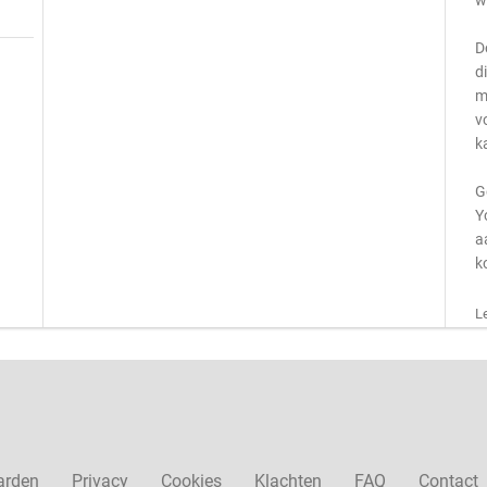
w
D
d
m
v
k
G
Y
a
k
L
arden
Privacy
Cookies
Klachten
FAQ
Contact