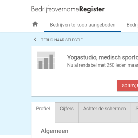
home
Bedrijven te koop aangeboden
Bedri

TERUG NAAR SELECTIE
Yogastudio, medisch sport
Nu al rendabel met 250 leden maar 
SORRY,
Profiel
Cijfers
Achter de schermen
S
Algemeen