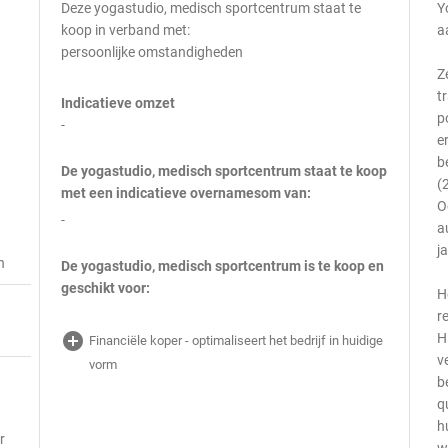
Deze yogastudio, medisch sportcentrum staat te
Y
koop in verband met:
a
persoonlijke omstandigheden
Z
t
Indicatieve omzet
p
-
e
b
De yogastudio, medisch sportcentrum staat te koop
(
met een indicatieve overnamesom van:
O
-
a
j
n
De yogastudio, medisch sportcentrum is te koop en
geschikt voor:
H
r
add_circle
H
Financiële koper - optimaliseert het bedrijf in huidige
v
vorm
b
q
h
r