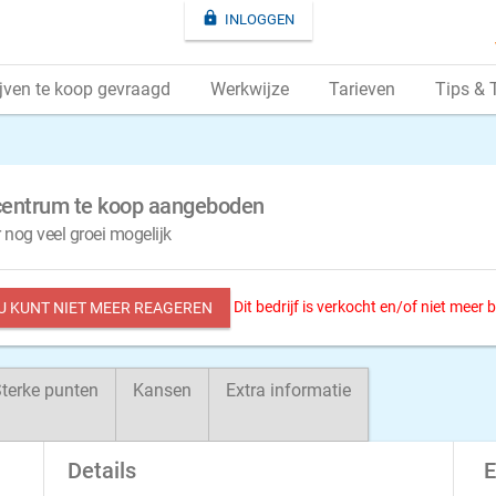

INLOGGEN
jven te koop gevraagd
Werkwijze
Tarieven
Tips & 
centrum te koop aangeboden
nog veel groei mogelijk
Dit bedrijf is verkocht en/of niet meer
 U KUNT NIET MEER REAGEREN
terke punten
Kansen
Extra informatie
Details
E