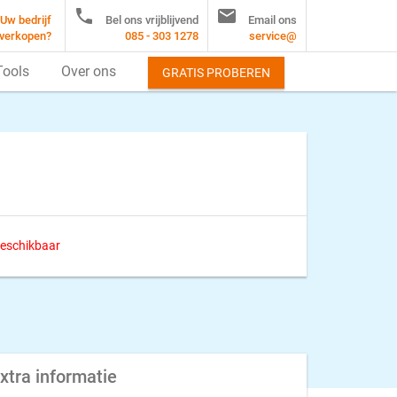


Uw bedrijf
Bel ons vrijblijvend
Email ons
verkopen?
085 - 303 1278
service@
Tools
Over ons
GRATIS PROBEREN
 beschikbaar
xtra informatie