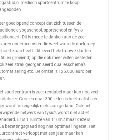
ogastudio, medisch sportcentrum te koop
angeboden
eer goedlopend concept dat zich tussen de
raditionele yogaschool, sportschool en fysio
ositioneert. Dit is mede te danken aan de zeer
rvaren onderneemster die weet waar de doelgroep
ehoefte aan heeft. Dit levert hele trouwe klanten
250 en groeiend) op die ook meer willen besteden.
ok zeer strak georganiseerd qua lesschema's
utomatisering etc. De omzet is 125.000 euro per
aar.
et sportcentrum is zeer rendabel maar kan nog veel
endabeler. Groeien naar 300 leden is heel realistisch.
ier wordt nu eigenlijk niets aan gedaan. Ook het
erwijzende netwerk van fysio's wordt niet actief
enaderd. Er is 1 ruimte van 110m2 maar deze is
ua bezettingsgraad nog niet optimaal ingezet. Het
uurcontract verloopt met een jaar maar kan