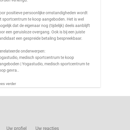
orden verlengd.
oor positieve persoonlijke omstandigheden wordt
it sportcentrum te koop aangeboden. Het is wel
ogelijk dat de eigenaar nog (tijdelijk) deels aanblijft
oor een geruisloze overgang. Ook is bij een juiste
andidaat een gespreide betaling bespreekbaar.
erelateerde onderwerpen:
ogastudio, medisch sportcentrum te koop
angeboden | Yogastudio, medisch sportcentrum te
oop gevra..
ees verder
Uw profiel
Uw reacties