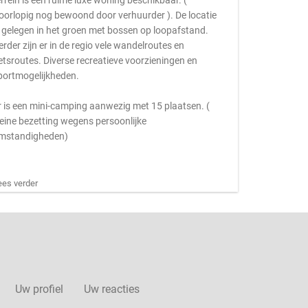
errein is een ruime luxe woning beschikbaar. (
oorlopig nog bewoond door verhuurder ). De locatie
s gelegen in het groen met bossen op loopafstand.
erder zijn er in de regio vele wandelroutes en
ietsroutes. Diverse recreatieve voorzieningen en
portmogelijkheden.
r is een mini-camping aanwezig met 15 plaatsen. (
leine bezetting wegens persoonlijke
mstandigheden)
ees verder
Uw profiel
Uw reacties