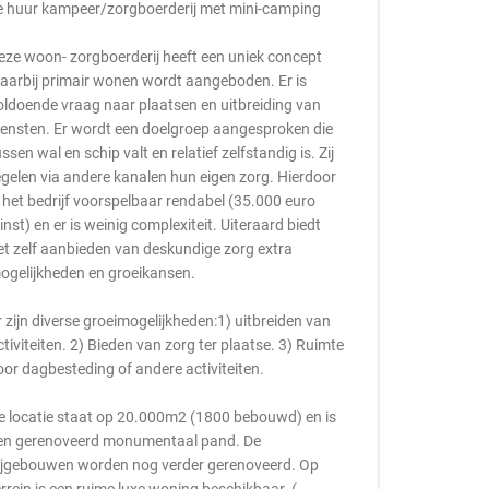
e huur kampeer/zorgboerderij met mini-camping
eze woon- zorgboerderij heeft een uniek concept
aarbij primair wonen wordt aangeboden. Er is
oldoende vraag naar plaatsen en uitbreiding van
iensten. Er wordt een doelgroep aangesproken die
ussen wal en schip valt en relatief zelfstandig is. Zij
egelen via andere kanalen hun eigen zorg. Hierdoor
s het bedrijf voorspelbaar rendabel (35.000 euro
inst) en er is weinig complexiteit. Uiteraard biedt
et zelf aanbieden van deskundige zorg extra
ogelijkheden en groeikansen.
r zijn diverse groeimogelijkheden:1) uitbreiden van
ctiviteiten. 2) Bieden van zorg ter plaatse. 3) Ruimte
oor dagbesteding of andere activiteiten.
e locatie staat op 20.000m2 (1800 bebouwd) en is
en gerenoveerd monumentaal pand. De
ijgebouwen worden nog verder gerenoveerd. Op