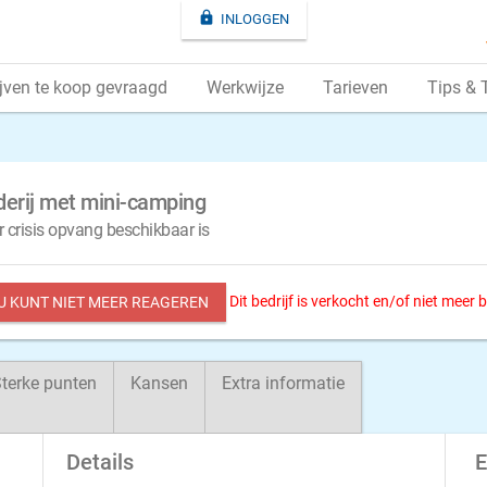

INLOGGEN
jven te koop gevraagd
Werkwijze
Tarieven
Tips & 
erij met mini-camping
 crisis opvang beschikbaar is
Dit bedrijf is verkocht en/of niet meer
 U KUNT NIET MEER REAGEREN
terke punten
Kansen
Extra informatie
Details
E