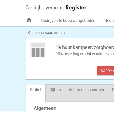
home
Bedrijven te koop aangeboden
Bedri

TERUG NAAR SELECTIE
Te huur kampeer/zorgboerd
90% bezetting omdat er ruimte voor
SORRY,
Profiel
Cijfers
Achter de schermen
S
Algemeen