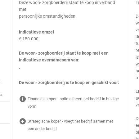
Deze woon- zorgboerderij staat te koop in verband
T
met:
persoonlijke omstandigheden
D
w
v
Indicatieve omzet
d
€ 150.000
t
r
De woon- zorgboerderij staat te koop met een
i
indicatieve overnamesom van:
w
-
h
m
n
De woon- zorgboerderij is te koop en geschikt voor:
E
c.
add_circle
a
Financiële koper - optimaliseert het bedrijf in huidige
v
vorm
D
add_circle
Strategische koper - voegt het bedrijf samen met
e
een ander bedrijf
b