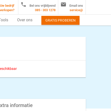


Uw bedrijf
Bel ons vrijblijvend
Email ons
verkopen?
085 - 303 1278
service@
Tools
Over ons
GRATIS PROBEREN
 beschikbaar
xtra informatie