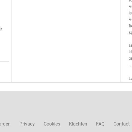
t
n
V
i
V
f
it
s
E
k
o
..
L
arden
Privacy
Cookies
Klachten
FAQ
Contact