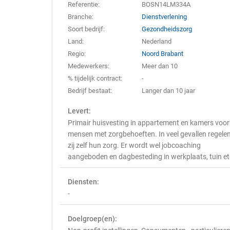
Referentie:
BOSN14LM334A
Branche:
Dienstverlening
Soort bedrijf:
Gezondheidszorg
Land:
Nederland
Regio:
Noord Brabant
Medewerkers:
Meer dan 10
% tijdelijk contract:
-
Bedrijf bestaat:
Langer dan 10 jaar
Levert:
Primair huisvesting in appartement en kamers voor
mensen met zorgbehoeften. In veel gevallen regele
zij zelf hun zorg. Er wordt wel jobcoaching
aangeboden en dagbesteding in werkplaats, tuin et
Diensten:
-
Doelgroep(en):