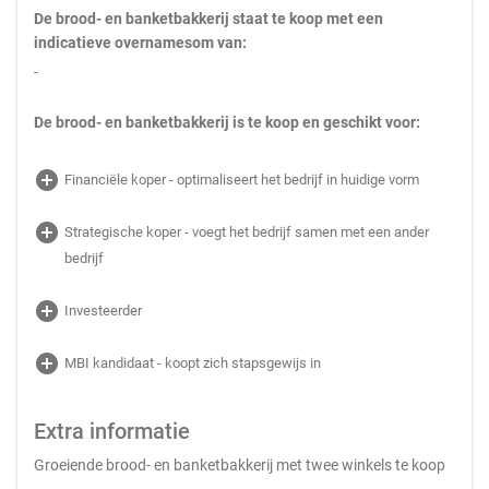
De brood- en banketbakkerij staat te koop met een
indicatieve overnamesom van:
-
De brood- en banketbakkerij is te koop en geschikt voor:
add_circle
Financiële koper - optimaliseert het bedrijf in huidige vorm
add_circle
Strategische koper - voegt het bedrijf samen met een ander
bedrijf
add_circle
Investeerder
add_circle
MBI kandidaat - koopt zich stapsgewijs in
Extra informatie
Groeiende brood- en banketbakkerij met twee winkels te koop