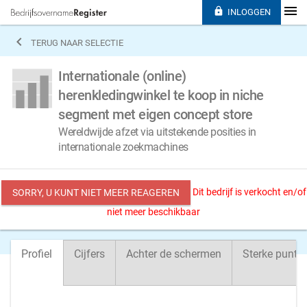

INLOGGEN

TERUG NAAR SELECTIE
Internationale (online)
herenkledingwinkel te koop in niche
segment met eigen concept store
Wereldwijde afzet via uitstekende posities in
internationale zoekmachines
Dit bedrijf is verkocht en/of
SORRY, U KUNT NIET MEER REAGEREN
niet meer beschikbaar
Profiel
Cijfers
Achter de schermen
Sterke punte