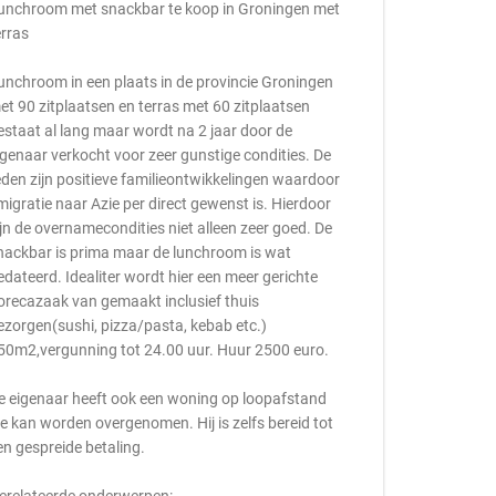
unchroom met snackbar te koop in Groningen met
erras
unchroom in een plaats in de provincie Groningen
et 90 zitplaatsen en terras met 60 zitplaatsen
estaat al lang maar wordt na 2 jaar door de
igenaar verkocht voor zeer gunstige condities. De
eden zijn positieve familieontwikkelingen waardoor
migratie naar Azie per direct gewenst is. Hierdoor
ijn de overnamecondities niet alleen zeer goed. De
nackbar is prima maar de lunchroom is wat
edateerd. Idealiter wordt hier een meer gerichte
orecazaak van gemaakt inclusief thuis
ezorgen(sushi, pizza/pasta, kebab etc.)
50m2,vergunning tot 24.00 uur. Huur 2500 euro.
e eigenaar heeft ook een woning op loopafstand
ie kan worden overgenomen. Hij is zelfs bereid tot
en gespreide betaling.