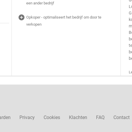
G
een ander bedrijf
L
G
add_circle
Opkoper - optimaliseert het bedrijf om door te
k
verkopen
m
B
b
t
b
b
L
arden
Privacy
Cookies
Klachten
FAQ
Contact