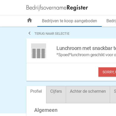
home
Bedrijven te koop aangeboden
Bedri

TERUG NAAR SELECTIE
Lunchroom met snackbar te
*Spoed*lunchroom geschikt voor om
SORRY,
Profiel
Cijfers
Achter de schermen
S
Algemeen