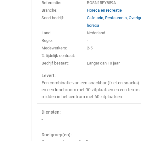
Referentie:
BOSN15FY859A
Branche:
Horeca en recreatie
Soort bedrijf:
Cafetaria
,
Restaurants
,
Overig
horeca
Land:
Nederland
Regio:
-
Medewerkers:
2-5
% tijdelijk contract:
-
Bedrijf bestaat:
Langer dan 10 jaar
Levert:
Een combinatie van een snackbar (friet en snacks)
en een lunchroom met 90 zitplaatsen en een terras
midden in het centrum met 60 zitplaatsen
Diensten:
-
Doelgroep(en):