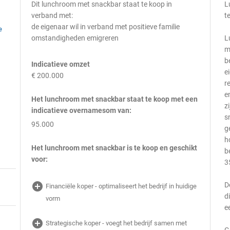
Dit lunchroom met snackbar staat te koop in
L
verband met:
t
de eigenaar wil in verband met positieve familie
e
omstandigheden emigreren
L
m
b
Indicatieve omzet
e
€ 200.000
r
e
Het lunchroom met snackbar staat te koop met een
z
indicatieve overnamesom van:
s
95.000
g
h
Het lunchroom met snackbar is te koop en geschikt
b
voor:
3
add_circle
D
Financiële koper - optimaliseert het bedrijf in huidige
d
vorm
e
add_circle
Strategische koper - voegt het bedrijf samen met