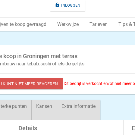

INLOGGEN
jven te koop gevraagd
Werkwijze
Tarieven
Tips & 
 koop in Groningen met terras
bouw naar kebab, sushi of iets dergelijks
Dit bedrijf is verkocht en/of niet meer
 U KUNT NIET MEER REAGEREN
terke punten
Kansen
Extra informatie
Details
E