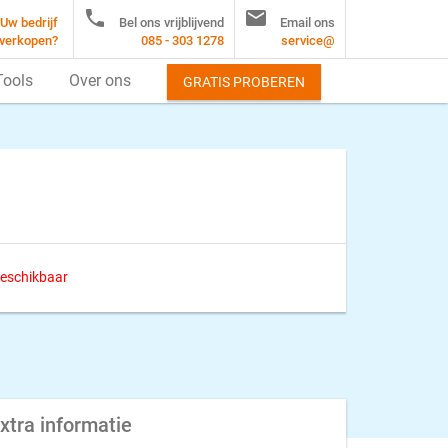


Uw bedrijf
Bel ons vrijblijvend
Email ons
verkopen?
085 - 303 1278
service@
Tools
Over ons
GRATIS PROBEREN
 beschikbaar
xtra informatie