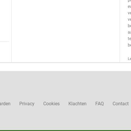
p
e
v
v
b
a
t
b
L
arden
Privacy
Cookies
Klachten
FAQ
Contact