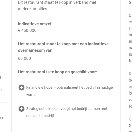
Dit restaurant staat te koop in verband met:
G
andere ambities
D
c
Indicatieve omzet
H
€ 450.000
b
e
Het restaurant staat te koop met een indicatieve
n
overnamesom van:
e
60.000
f
Het restaurant is te koop en geschikt voor:
K
g
b
add_circle
e
Financiële koper - optimaliseert het bedrijf in huidige
or
l
vorm
v
t
add_circle
Strategische koper - voegt het bedrijf samen met
een ander bedrijf
en
G
G