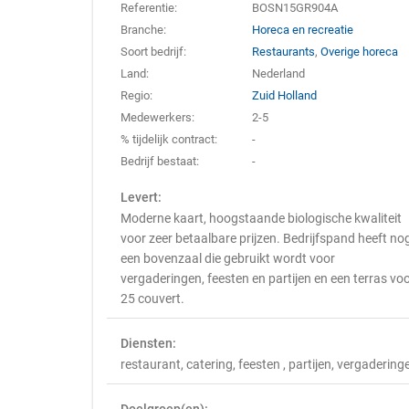
Referentie:
BOSN15GR904A
Branche:
Horeca en recreatie
Soort bedrijf:
Restaurants
,
Overige horeca
Land:
Nederland
Regio:
Zuid Holland
Medewerkers:
2-5
% tijdelijk contract:
-
Bedrijf bestaat:
-
Levert:
Moderne kaart, hoogstaande biologische kwaliteit
voor zeer betaalbare prijzen. Bedrijfspand heeft no
een bovenzaal die gebruikt wordt voor
vergaderingen, feesten en partijen en een terras vo
25 couvert.
Diensten:
restaurant, catering, feesten , partijen, vergadering