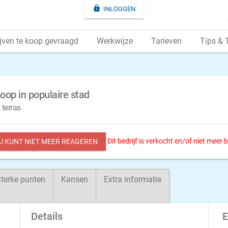

INLOGGEN
jven te koop gevraagd
Werkwijze
Tarieven
Tips & 
oop in populaire stad
 terras
Dit bedrijf is verkocht en/of niet meer
 U KUNT NIET MEER REAGEREN
terke punten
Kansen
Extra informatie
Details
E