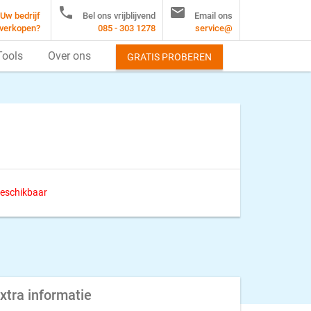


Uw bedrijf
Bel ons vrijblijvend
Email ons
verkopen?
085 - 303 1278
service@
Tools
Over ons
GRATIS PROBEREN
 beschikbaar
xtra informatie