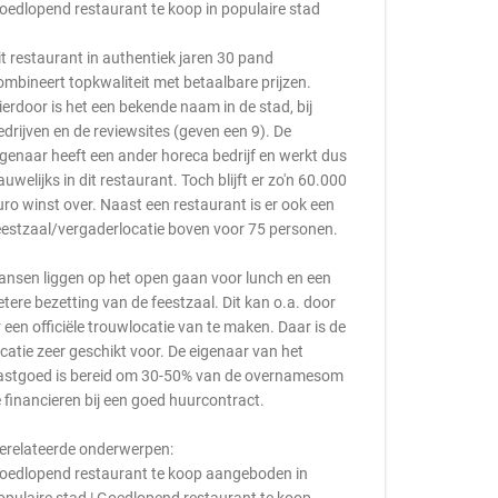
oedlopend restaurant te koop in populaire stad
it restaurant in authentiek jaren 30 pand
ombineert topkwaliteit met betaalbare prijzen.
ierdoor is het een bekende naam in de stad, bij
edrijven en de reviewsites (geven een 9). De
igenaar heeft een ander horeca bedrijf en werkt dus
auwelijks in dit restaurant. Toch blijft er zo'n 60.000
uro winst over. Naast een restaurant is er ook een
eestzaal/vergaderlocatie boven voor 75 personen.
ansen liggen op het open gaan voor lunch en een
etere bezetting van de feestzaal. Dit kan o.a. door
r een officiële trouwlocatie van te maken. Daar is de
ocatie zeer geschikt voor. De eigenaar van het
astgoed is bereid om 30-50% van de overnamesom
e financieren bij een goed huurcontract.
erelateerde onderwerpen:
oedlopend restaurant te koop aangeboden in