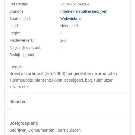
Referentie:
BOSN15HM926A
Branche:
Internet- en online bedrijven
Soort bedrijf:
Webwinkels
Land:
Nederland
Regio:
-
Medewerkers:
2-5
% tijdelijk contract:
-
Bedrijf bestaat:
-
Levert:
Breed assortiment (zo'n 9000) tuingerelateerde producten.
Tuinmeubels, plantenbakken, speelgoed, bbq, tuinhuizen,
vijvers etc
Diensten:
-
Doelgroep(en):
Bedrijven, Consumenten - particulieren