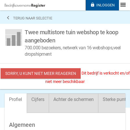

INLOGGEN

TERUG NAAR SELECTIE
Twee multistore tuin webshop te koop
aangeboden
700.000 bezoekers, netwerk van 16 webshops,veel
dropshipment
Dit bedrijf is verkocht en/of
SORRY, U KUNT NIET MEER REAGEREN
niet meer beschikbaar
Profiel
Cijfers
Achter de schermen
Sterke punte
Algemeen