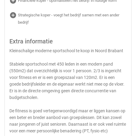
add_circle
Financiële koper - optimaliseert het bedrijf in huidige vorm
add_circle
Strategische koper - voegt het bedrijf samen met een ander
bedrijf
Extra informatie
Kleinschalige moderne sportschool te koop in Noord Brabant
Stabiele sportschool met 450 leden in een modern pand
(550m2) dat overzichtelijk is voor 1 persoon. 2/3 is ingericht
voor fitness en er is een groepszaal van 120m2. Er is een
goede bedrijfsleider en de eigenaar werkt niet mee op de vloer.
Er is in de directe omgeving geen directe concurrentie van
budgetscholen.
De fitness is goed vertegenwoordigd maar er liggen kansen op
een beter en breder aanbod van groepslessen. Dit kan zowel
naar jongeren of juist senioren. Daarnaast is er ook veel ruimte
voor een meer persoonlijke benadering (PT, fysio etc)