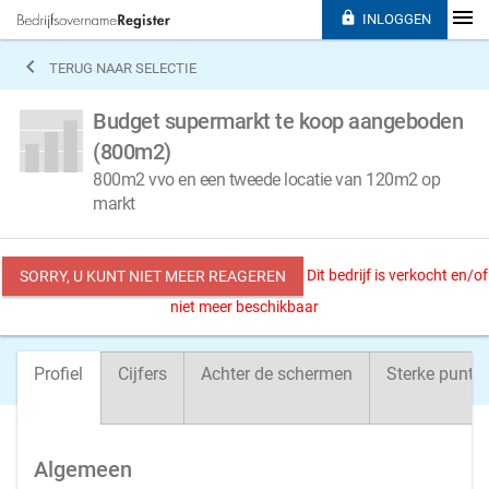

INLOGGEN

TERUG NAAR SELECTIE
Budget supermarkt te koop aangeboden
(800m2)
800m2 vvo en een tweede locatie van 120m2 op
markt
Dit bedrijf is verkocht en/of
SORRY, U KUNT NIET MEER REAGEREN
niet meer beschikbaar
Profiel
Cijfers
Achter de schermen
Sterke punte
Algemeen