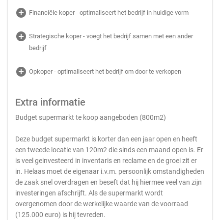
add_circle
Financiële koper - optimaliseert het bedrijf in huidige vorm
add_circle
Strategische koper - voegt het bedrijf samen met een ander
bedrijf
add_circle
Opkoper - optimaliseert het bedrijf om door te verkopen
Extra informatie
Budget supermarkt te koop aangeboden (800m2)
Deze budget supermarkt is korter dan een jaar open en heeft
een tweede locatie van 120m2 die sinds een maand open is. Er
is veel geinvesteerd in inventaris en reclame en de groei zit er
in. Helaas moet de eigenaar i.v.m. persoonlijk omstandigheden
de zaak snel overdragen en beseft dat hij hiermee veel van zijn
investeringen afschrijft. Als de supermarkt wordt
overgenomen door de werkelijke waarde van de voorraad
(125.000 euro) is hij tevreden.