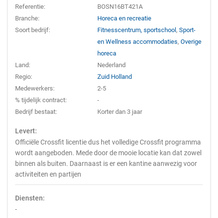
Referentie:
BOSN16BT421A
Branche:
Horeca en recreatie
Soort bedrijf:
Fitnesscentrum, sportschool
,
Sport-
en Wellness accommodaties
,
Overige
horeca
Land:
Nederland
Regio:
Zuid Holland
Medewerkers:
2-5
% tijdelijk contract:
-
Bedrijf bestaat:
Korter dan 3 jaar
Levert:
Officiële Crossfit licentie dus het volledige Crossfit programma
wordt aangeboden. Mede door de mooie locatie kan dat zowel
binnen als buiten. Daarnaast is er een kantine aanwezig voor
activiteiten en partijen
Diensten:
-