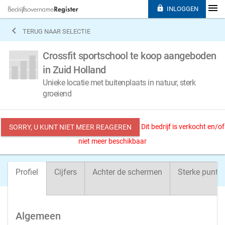

INLOGGEN

TERUG NAAR SELECTIE
Crossfit sportschool te koop aangeboden
in Zuid Holland
Unieke locatie met buitenplaats in natuur, sterk
groeiend
Dit bedrijf is verkocht en/of
SORRY, U KUNT NIET MEER REAGEREN
niet meer beschikbaar
Profiel
Cijfers
Achter de schermen
Sterke punte
Algemeen