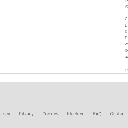
p
v
G
D
D
D
v
b
a
L
arden
Privacy
Cookies
Klachten
FAQ
Contact