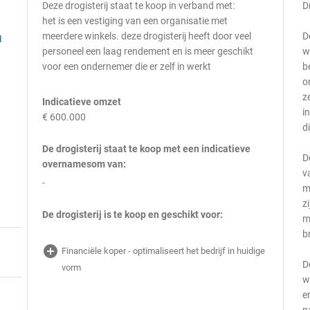
Deze drogisterij staat te koop in verband met:
D
het is een vestiging van een organisatie met
meerdere winkels. deze drogisterij heeft door veel
D
d
personeel een laag rendement en is meer geschikt
w
voor een ondernemer die er zelf in werkt
b
o
z
Indicatieve omzet
i
€ 600.000
d
De drogisterij staat te koop met een indicatieve
D
overnamesom van:
v
-
m
z
De drogisterij is te koop en geschikt voor:
m
b
add_circle
Financiële koper - optimaliseert het bedrijf in huidige
D
vorm
w
e