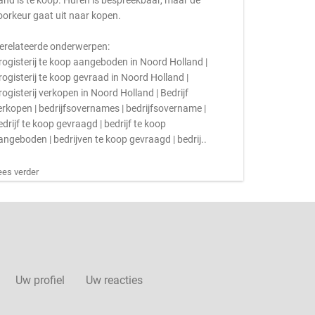
and is te koop. Huren is bespreekbaar, maar de
oorkeur gaat uit naar kopen.
erelateerde onderwerpen:
rogisterij te koop aangeboden in Noord Holland |
rogisterij te koop gevraad in Noord Holland |
rogisterij verkopen in Noord Holland | Bedrijf
erkopen | bedrijfsovernames | bedrijfsovername |
edrijf te koop gevraagd | bedrijf te koop
angeboden | bedrijven te koop gevraagd | bedrij..
ees verder
Uw profiel
Uw reacties