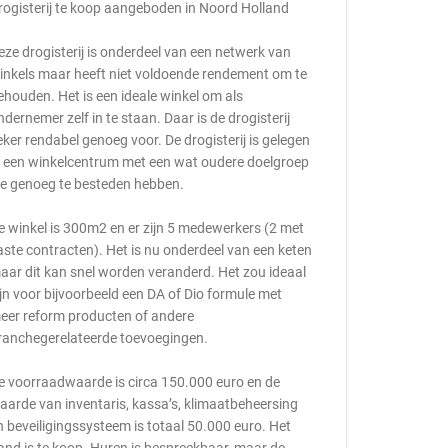
rogisterij te koop aangeboden in Noord Holland
eze drogisterij is onderdeel van een netwerk van
inkels maar heeft niet voldoende rendement om te
ehouden. Het is een ideale winkel om als
ndernemer zelf in te staan. Daar is de drogisterij
eker rendabel genoeg voor. De drogisterij is gelegen
n een winkelcentrum met een wat oudere doelgroep
ie genoeg te besteden hebben.
e winkel is 300m2 en er zijn 5 medewerkers (2 met
aste contracten). Het is nu onderdeel van een keten
aar dit kan snel worden veranderd. Het zou ideaal
ijn voor bijvoorbeeld een DA of Dio formule met
eer reform producten of andere
ranchegerelateerde toevoegingen.
e voorraadwaarde is circa 150.000 euro en de
aarde van inventaris, kassa’s, klimaatbeheersing
n beveiligingssysteem is totaal 50.000 euro. Het