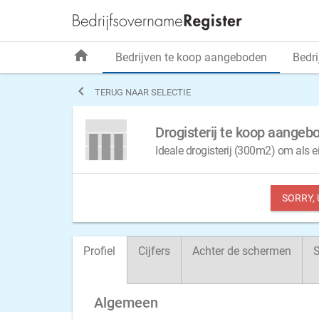
home
Bedrijven te koop aangeboden
Bedri

TERUG NAAR SELECTIE
Drogisterij te koop aangeb
Ideale drogisterij (300m2) om als e
SORRY,
Profiel
Cijfers
Achter de schermen
S
Algemeen