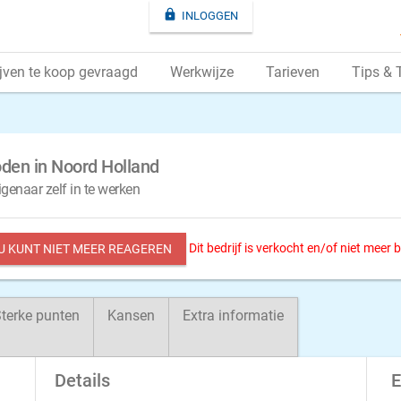

INLOGGEN
jven te koop gevraagd
Werkwijze
Tarieven
Tips & 
oden in Noord Holland
igenaar zelf in te werken
Dit bedrijf is verkocht en/of niet meer
 U KUNT NIET MEER REAGEREN
terke punten
Kansen
Extra informatie
Details
E