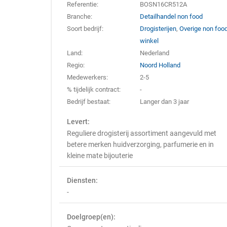
Referentie:
BOSN16CR512A
Branche:
Detailhandel non food
Soort bedrijf:
Drogisterijen
,
Overige non foo
winkel
Land:
Nederland
Regio:
Noord Holland
Medewerkers:
2-5
% tijdelijk contract:
-
Bedrijf bestaat:
Langer dan 3 jaar
Levert:
Reguliere drogisterij assortiment aangevuld met
betere merken huidverzorging, parfumerie en in
kleine mate bijouterie
Diensten:
-
Doelgroep(en):