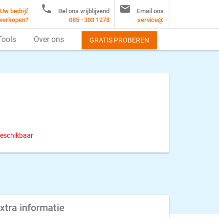


Uw bedrijf
Bel ons vrijblijvend
Email ons
verkopen?
085 - 303 1278
service@
Tools
Over ons
GRATIS PROBEREN
 beschikbaar
xtra informatie