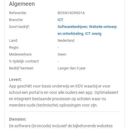
Algemeen
Referentie:
BOSN16DR601A
Branche:
ICT
Soort bedrijf:
Softwarebedrijven
,
Website ontwerp
en ontwikkeling
,
ICT overig
Land:
Nederland
Regio:
-
Medewerkers:
Geen
% tijdelijk contract:
-
Bedrijf bestaat:
Langer dan 3 jaar
Levert:
App geschikt voor basis onderwijs en KDV waarbij er voor
school een portal is en voor alle ouders een app. Optimaliseert
en integreert bestaande processen op scholen waar nu
meerdere oude (technische) oplossingen voor zijn.
Diensten:
De software (broncode) inclusief de bijbehorende websites