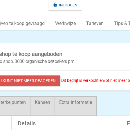

INLOGGEN
jven te koop gevraagd
Werkwijze
Tarieven
Tips & 
bshop te koop aangeboden
to shop, 3000 organische bezoekers pm
Dit bedrijf is verkocht en/of niet meer
 U KUNT NIET MEER REAGEREN
terke punten
Kansen
Extra informatie
Details
E