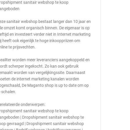
ropshipment sanitair webshop te koop
angeboden
eze sanitair webshop bestaat langer dan 10 jaar en
lle omzet komt organisch binnen. De eigenaar is op
eeftijd en investeert verder niet in Internet marketing
ij heeft ook eigenlijk te hoge inkooppriizen om
nline te prijsvechten.
dealiter worden meer leveranciers aangekoppeld en
ordt scherper ingekocht. Zo kan ook gebruik
emaakt worden van vergelijkingssite. Daarnaast
oeten de internet marketing kanalen worden
pgeschaald, De Maganto shop is up to date om op
e schalen.
erelateerde onderwerpen:
ropshipment sanitair webshop te koop
angeboden | Dropshipment sanitair webshop te
oop gevraagd | Dropshipment sanitair webshop