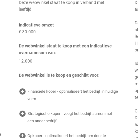
Deze webwinkel staat te koop in verband met:
D
leeftijd
a
D
Indicatieve omzet
a
€ 30.000
l
H
De webwinkel staat te koop met een indicatieve
o
overnamesom van:
12.000
I
w
De webwinkel is te koop en geschikt voor:
g
m
add_circle
o
Financiële koper - optimaliseert het bedrijf in huidige
t
vorm
G
add_circle
Strategische koper - voegt het bedrijf samen met
D
een ander bedrijf
a
k
0
add_circle
Opkoper - optimaliseert het bedrijf om door te