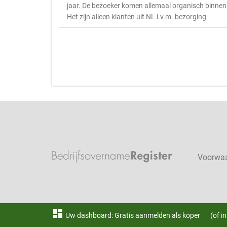
jaar. De bezoeker komen allemaal organisch binnen
Het zijn alleen klanten uit NL i.v.m. bezorging
Voorwa
dashboard
Uw dashboard: Gratis aanmelden als koper
(of i
®BedrijfsovernameRegister