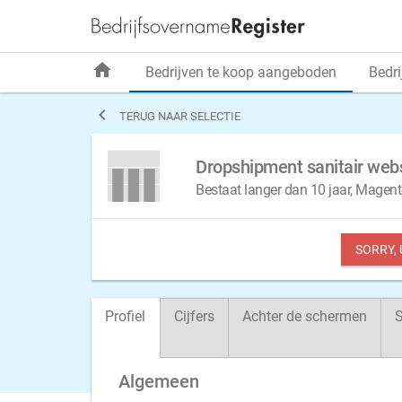
home
Bedrijven te koop aangeboden
Bedri

TERUG NAAR SELECTIE
Dropshipment sanitair we
Bestaat langer dan 10 jaar, Magen
SORRY,
Profiel
Cijfers
Achter de schermen
S
Algemeen