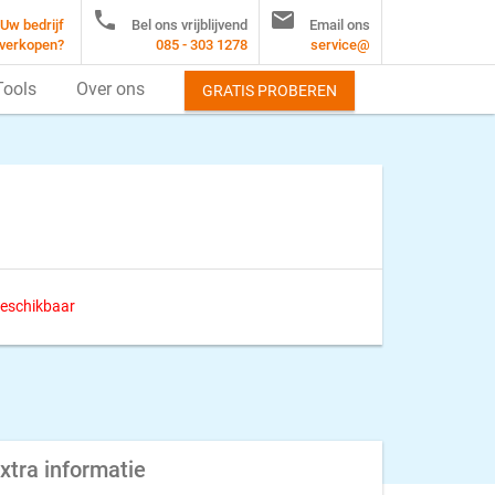


Uw bedrijf
Bel ons vrijblijvend
Email ons
verkopen?
085 - 303 1278
service@
Tools
Over ons
GRATIS PROBEREN
 beschikbaar
xtra informatie