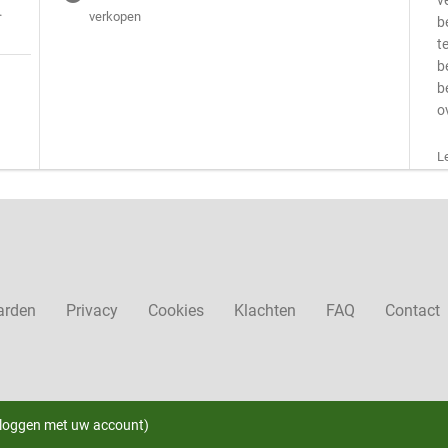
v
.
verkopen
b
t
b
b
o
L
arden
Privacy
Cookies
Klachten
FAQ
Contact
nloggen met uw account)