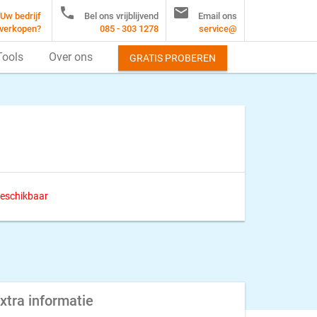


Uw bedrijf
Bel ons vrijblijvend
Email ons
verkopen?
085 - 303 1278
service@
Tools
Over ons
GRATIS PROBEREN
 beschikbaar
xtra informatie