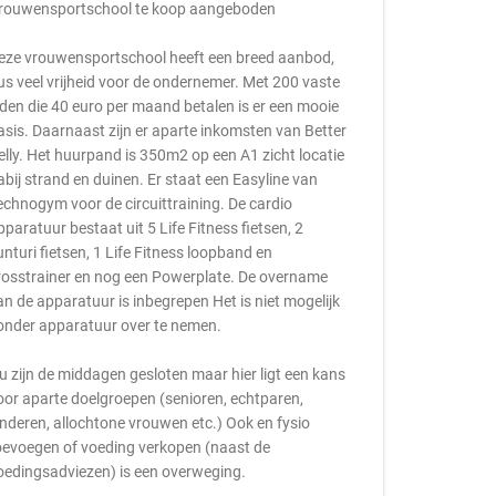
rouwensportschool te koop aangeboden
eze vrouwensportschool heeft een breed aanbod,
us veel vrijheid voor de ondernemer. Met 200 vaste
eden die 40 euro per maand betalen is er een mooie
asis. Daarnaast zijn er aparte inkomsten van Better
elly. Het huurpand is 350m2 op een A1 zicht locatie
abij strand en duinen. Er staat een Easyline van
echnogym voor de circuittraining. De cardio
pparatuur bestaat uit 5 Life Fitness fietsen, 2
unturi fietsen, 1 Life Fitness loopband en
rosstrainer en nog een Powerplate. De overname
an de apparatuur is inbegrepen Het is niet mogelijk
onder apparatuur over te nemen.
u zijn de middagen gesloten maar hier ligt een kans
oor aparte doelgroepen (senioren, echtparen,
inderen, allochtone vrouwen etc.) Ook en fysio
oevoegen of voeding verkopen (naast de
oedingsadviezen) is een overweging.