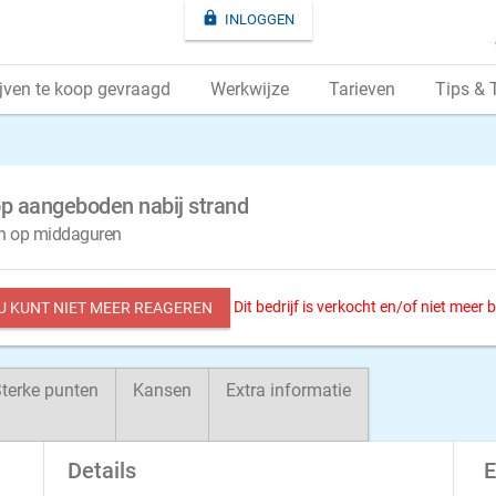

INLOGGEN
jven te koop gevraagd
Werkwijze
Tarieven
Tips & 
p aangeboden nabij strand
en op middaguren
Dit bedrijf is verkocht en/of niet meer
 U KUNT NIET MEER REAGEREN
terke punten
Kansen
Extra informatie
Details
E