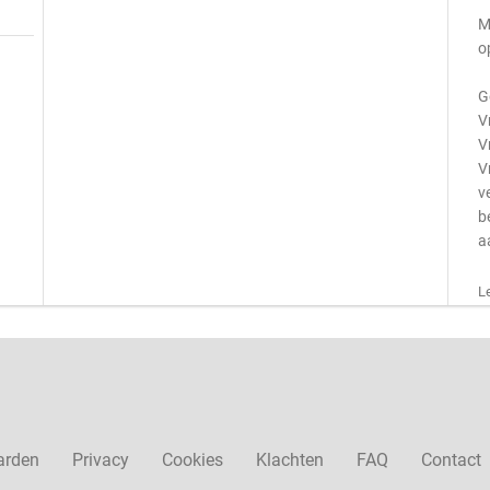
M
o
G
V
V
V
v
b
a
L
arden
Privacy
Cookies
Klachten
FAQ
Contact