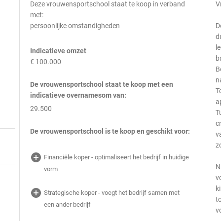
Deze vrouwensportschool staat te koop in verband
V
met:
persoonlijke omstandigheden
D
d
l
Indicatieve omzet
b
€ 100.000
B
n
De vrouwensportschool staat te koop met een
T
indicatieve overnamesom van:
a
29.500
T
c
De vrouwensportschool is te koop en geschikt voor:
v
z
add_circle
Financiële koper - optimaliseert het bedrijf in huidige
N
vorm
v
k
add_circle
Strategische koper - voegt het bedrijf samen met
t
een ander bedrijf
v