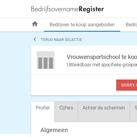
home
Bedrijven te koop aangeboden
Bedri

TERUG NAAR SELECTIE
Vrouwensportschool te koo
Uitbreidbaar met specifieke groep
SORRY,
Profiel
Cijfers
Achter de schermen
S
Algemeen